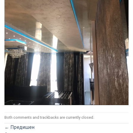
ТОЗИ
×
САЙТ
ИЗПОЛЗВА
БИСКВИТКИ.
ПОВЕЧЕ
ИНФОРМАЦИЯ
МОЖЕТЕ
ДА
НАМЕРИТЕ
ТУК.
УСЛУГИ
ОПЦИИ
Google
Both comments and trackbacks are currently closed.
←
Предишен