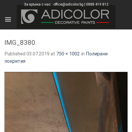
Skip
За връзка с нас : office@adicolor.bg | 0888 419 812
×
to
content
IMG_8380
Published
03.07.2019
at
750 × 1002
in
Полирани
покрития