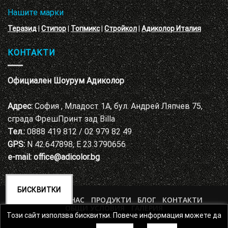
Нашите марки
Теразид
|
Стипор
|
Топмикс
|
Стройкол
|
Адиколор Италия
КОНТАКТИ
Официален Шоурум Адиколор
Адрес:
София , Младост 1А, бул. Андрей Ляпчев 75,
сграда ФрешПринт зад Billa
Тел.:
0888 419 812 / 02 979 82 49
GPS:
N 42.647898, E 23.3790656
e-mail:
office@adicolor.bg
БИСКВИТКИ
НАЧАЛО
ЗА НАС
ПРОДУКТИ
БЛОГ
КОНТАКТИ
ОБЩИ УСЛОВИЯ
ГАЛЕРИЯ
ПОЛИТИКА ЗА ЗАЩИТА НА ЛИЧНИТЕ ДАННИ
Този сайт използва бисквитки. Повече информация можете да