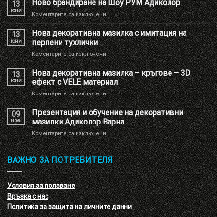
Ново брандиране на Шоу РУМ Адиколор
13
юни
за
Коментарите са изключени
Ново
брандиране
Нова декоративна мазилка с имитация на
13
на
юни
перлени тухлички
Шоу
за
Коментарите са изключени
РУМ
Нова
Адиколор
декоративна
Нова декоративна мазилка – кръгове – 3D
13
мазилка
юни
ефект с VELE материал
с
за
Коментарите са изключени
имитация
Нова
на
декоративна
Презентация и обучение на декоративни
перлени
09
мазилка
тухлички
ное.
мазилки Адиколор Варна
–
за
Коментарите са изключени
кръгове
Презентация
–
и
3D
обучение
ВАЖНО ЗА ПОТРЕБИТЕЛЯ
ефект
на
с
декоративни
VELE
мазилки
материал
Условия за ползване
Адиколор
Връзка с нас
Варна
Политика за защита на личните данни