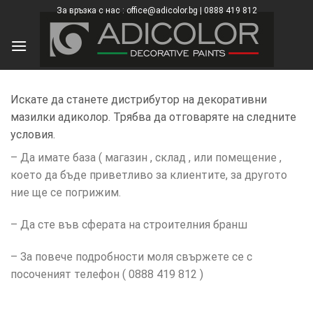
Skip
За връзка с нас : office@adicolor.bg | 0888 419 812
×
to
content
Искате да станете дистрибутор на декоративни
мазилки адиколор. Трябва да отговаряте на следните
условия.
– Да имате база ( магазин , склад , или помещение ,
което да бъде приветливо за клиентите, за другото
ние ще се погрижим.
– Да сте във сферата на строителния бранш
– За повече подробности моля свържете се с
посоченият телефон ( 0888 419 812 )
ТОЗИ
×
САЙТ
ИЗПОЛЗВА