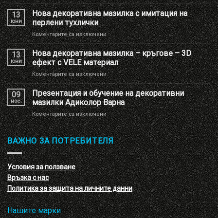
Ново
брандиране
Нова декоративна мазилка с имитация на
13
на
юни
перлени тухлички
Шоу
за
Коментарите са изключени
РУМ
Нова
Адиколор
декоративна
Нова декоративна мазилка – кръгове – 3D
13
мазилка
юни
ефект с VELE материал
с
за
Коментарите са изключени
имитация
Нова
на
декоративна
Презентация и обучение на декоративни
перлени
09
мазилка
тухлички
ное.
мазилки Адиколор Варна
–
за
Коментарите са изключени
кръгове
Презентация
–
и
3D
обучение
ВАЖНО ЗА ПОТРЕБИТЕЛЯ
ефект
на
с
декоративни
VELE
мазилки
материал
Условия за ползване
Адиколор
Връзка с нас
Варна
Политика за защита на личните данни
Нашите марки