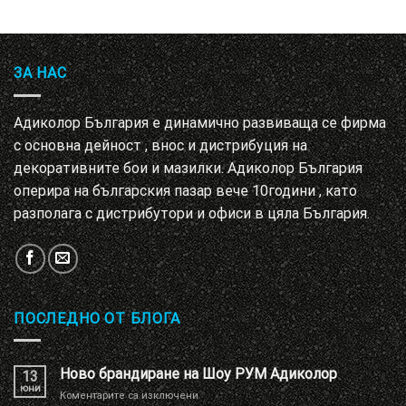
БИСКВИТКИ.
ПОВЕЧЕ
ИНФОРМАЦИЯ
ЗА НАС
МОЖЕТЕ
ДА
Адиколор България е динамично развиваща се фирма
НАМЕРИТЕ
с основна дейност , внос и дистрибуция на
ТУК.
декоративните бои и мазилки. Адиколор България
оперира на българския пазар вече 10години , като
УСЛУГИ
ОПЦИИ
разполага с дистрибутори и офиси в цяла България.
Google
ПОСЛЕДНО ОТ БЛОГА
Ново брандиране на Шоу РУМ Адиколор
13
юни
за
Коментарите са изключени