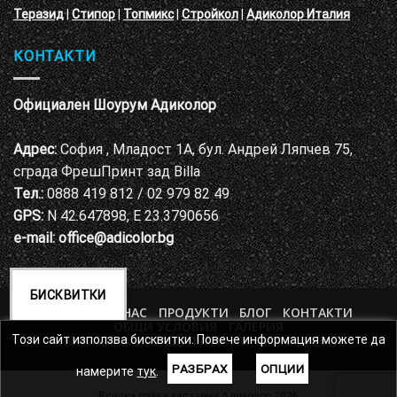
Теразид
|
Стипор
|
Топмикс
|
Стройкол
|
Адиколор Италия
КОНТАКТИ
Официален Шоурум Адиколор
Адрес:
София , Младост 1А, бул. Андрей Ляпчев 75,
сграда ФрешПринт зад Billa
Тел.:
0888 419 812 / 02 979 82 49
GPS:
N 42.647898, E 23.3790656
e-mail:
office@adicolor.bg
БИСКВИТКИ
НАЧАЛО
ЗА НАС
ПРОДУКТИ
БЛОГ
КОНТАКТИ
ОБЩИ УСЛОВИЯ
ГАЛЕРИЯ
ПОЛИТИКА ЗА ЗАЩИТА НА ЛИЧНИТЕ ДАННИ
Този сайт използва бисквитки. Повече информация можете да
РАЗБРАХ
ОПЦИИ
намерите
тук
.
Всички права запазени Адиколор 2026