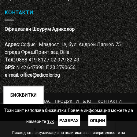
КОНТАКТИ
Официален Шоурум Адиколор
Адрес:
София , Младост 1А, бул. Андрей Ляпчев 75,
сграда ФрешПринт зад Billa
Тел.:
0888 419 812 / 02 979 82 49
GPS:
N 42.647898, E 23.3790656
e-mail:
office@adicolor.bg
БИСКВИТКИ
НАЧАЛО
ЗА НАС
ПРОДУКТИ
БЛОГ
КОНТАКТИ
ОБЩИ УСЛОВИЯ
ГАЛЕРИЯ
ПОЛИТИКА ЗА ЗАЩИТА НА ЛИЧНИТЕ ДАННИ
Този сайт използва бисквитки. Повече информация можете да
РАЗБРАХ
ОПЦИИ
намерите
тук
.
Всички права запазени Адиколор 2026
Последната актуализация на политиката за поверителност е на
Изработка на онлайн магазин от
2PWebDesign.net