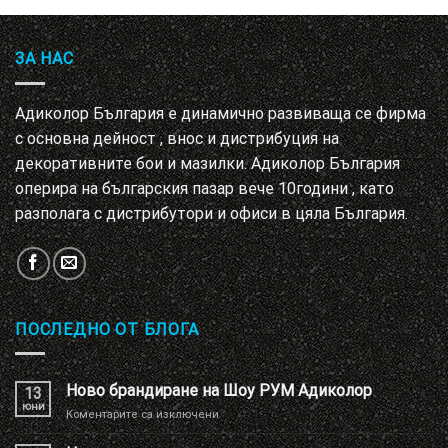
ЗА НАС
Адиколор България е динамично развиваща се фирма
с основна дейност , внос и дистрибуция на
декоративните бои и мазилки. Адиколор България
оперира на българския пазар вече 10години , като
разполага с дистрибутори и офиси в цяла България.
ПОСЛЕДНО ОТ БЛОГА
Ново брандиране на Шоу РУМ Адиколор
13
юни
за
Коментарите са изключени
Ново
брандиране