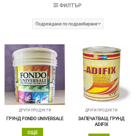
ФИЛТЪР
ТОЗИ
×
САЙТ
ИЗПОЛЗВА
БИСКВИТКИ.
ПОВЕЧЕ
ИНФОРМАЦИЯ
МОЖЕТЕ
ДА
НАМЕРИТЕ
ТУК.
ДРУГИ ПРОДУКТИ
ДРУГИ ПРОДУКТИ
ГРУНД FONDO UNIVERSALE
ЗАПЕЧАТВАЩ ГРУНД
УСЛУГИ
ОПЦИИ
ADIFIX
ОЩЕ
Google