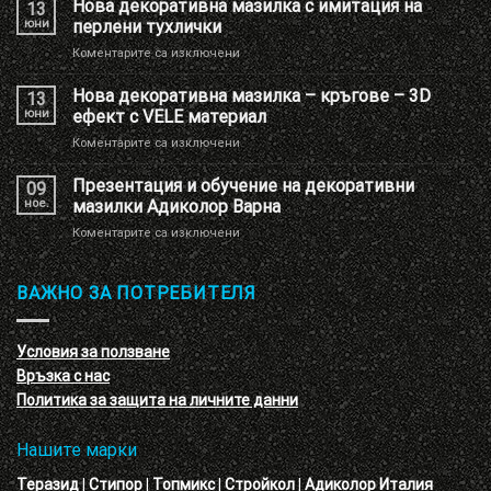
Нова декоративна мазилка с имитация на
13
на
юни
перлени тухлички
Шоу
за
Коментарите са изключени
РУМ
Нова
Адиколор
декоративна
Нова декоративна мазилка – кръгове – 3D
13
мазилка
юни
ефект с VELE материал
с
за
Коментарите са изключени
имитация
Нова
на
декоративна
Презентация и обучение на декоративни
перлени
09
мазилка
тухлички
ное.
мазилки Адиколор Варна
–
за
Коментарите са изключени
кръгове
Презентация
–
и
3D
обучение
ВАЖНО ЗА ПОТРЕБИТЕЛЯ
ефект
на
с
декоративни
VELE
мазилки
материал
Условия за ползване
Адиколор
Връзка с нас
Варна
Политика за защита на личните данни
Нашите марки
Теразид
|
Стипор
|
Топмикс
|
Стройкол
|
Адиколор Италия