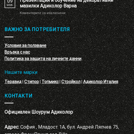
Презентация и обучение на декоративни
09
мазилка
тухлички
ное.
мазилки Адиколор Варна
–
за
Коментарите са изключени
кръгове
Презентация
–
и
3D
обучение
ВАЖНО ЗА ПОТРЕБИТЕЛЯ
ефект
на
с
декоративни
VELE
мазилки
материал
Условия за ползване
Адиколор
Връзка с нас
Варна
Политика за защита на личните данни
Нашите марки
Теразид
|
Стипор
|
Топмикс
|
Стройкол
|
Адиколор Италия
КОНТАКТИ
Официален Шоурум Адиколор
Адрес:
София , Младост 1А, бул. Андрей Ляпчев 75,