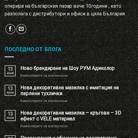
оперира на българския пазар вече 10години , като
разполага с дистрибутори и офиси в цяла България.
ПОСЛЕДНО ОТ БЛОГА
Ново брандиране на Шоу РУМ Адиколор
13
юни
за
Коментарите са изключени
Ново
брандиране
Нова декоративна мазилка с имитация на
13
на
юни
перлени тухлички
Шоу
за
Коментарите са изключени
РУМ
Нова
Адиколор
декоративна
Нова декоративна мазилка – кръгове – 3D
13
мазилка
юни
ефект с VELE материал
с
за
Коментарите са изключени
имитация
Нова
на
декоративна
перлени