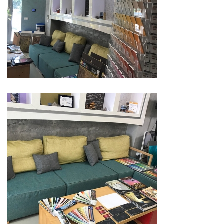
ТОЗИ
×
САЙТ
ИЗПОЛЗВА
БИСКВИТКИ.
ПОВЕЧЕ
ИНФОРМАЦИЯ
МОЖЕТЕ
ДА
НАМЕРИТЕ
ТУК.
УСЛУГИ
ОПЦИИ
Google