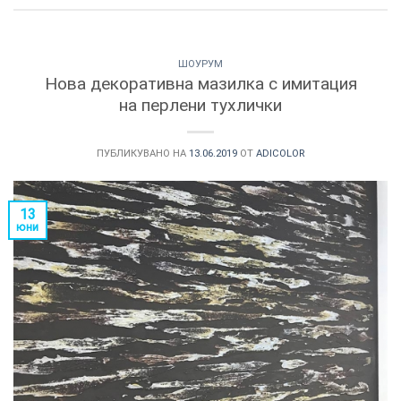
ШОУРУМ
Нова декоративна мазилка с имитация
на перлени тухлички
ПУБЛИКУВАНО НА
13.06.2019
ОТ
ADICOLOR
ТОЗИ
×
САЙТ
13
юни
ИЗПОЛЗВА
БИСКВИТКИ.
ПОВЕЧЕ
ИНФОРМАЦИЯ
МОЖЕТЕ
ДА
НАМЕРИТЕ
ТУК.