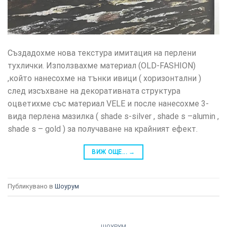
УСЛУГИ
ОПЦИИ
Google
Създадохме нова текстура имитация на перлени
тухлички. Използвахме материал (OLD-FASHION)
,който нанесохме на тънки ивици ( хоризонтални )
след изсъхване на декоративната структура
оцветихме със материал VELE и после нанесохме 3-
вида перлена мазилка ( shade s-silver , shade s –alumin ,
shade s – gold ) за получаване на крайният ефект.
ВИЖ ОЩЕ...
→
Публикувано в
Шоурум
ШОУРУМ