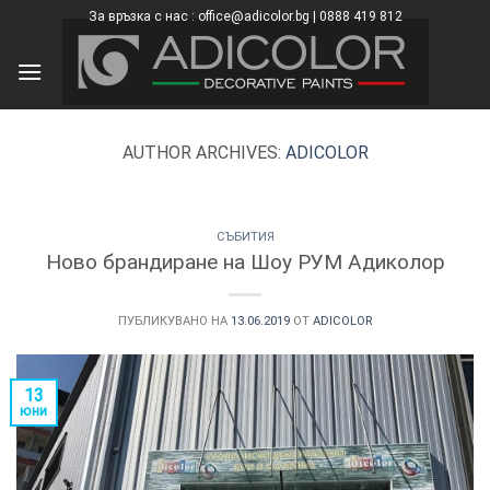
Skip
За връзка с нас : office@adicolor.bg | 0888 419 812
×
to
content
AUTHOR ARCHIVES:
ADICOLOR
СЪБИТИЯ
Ново брандиране на Шоу РУМ Адиколор
ПУБЛИКУВАНО НА
13.06.2019
ОТ
ADICOLOR
13
юни