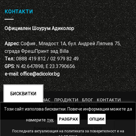
КОНТАКТИ
Официален Шоурум Адиколор
Адрес:
София , Младост 1А, бул. Андрей Ляпчев 75,
сграда ФрешПринт зад Billa
Тел.:
0888 419 812 / 02 979 82 49
GPS:
N 42.647898, E 23.3790656
e-mail:
office@adicolor.bg
БИСКВИТКИ
НАЧАЛО
ЗА НАС
ПРОДУКТИ
БЛОГ
КОНТАКТИ
ОБЩИ УСЛОВИЯ
ГАЛЕРИЯ
ПОЛИТИКА ЗА ЗАЩИТА НА ЛИЧНИТЕ ДАННИ
Този сайт използва бисквитки. Повече информация можете да
РАЗБРАХ
ОПЦИИ
намерите
тук
.
Всички права запазени Адиколор 2026
Последната актуализация на политиката за поверителност е на
Изработка на онлайн магазин от
2PWebDesign.net