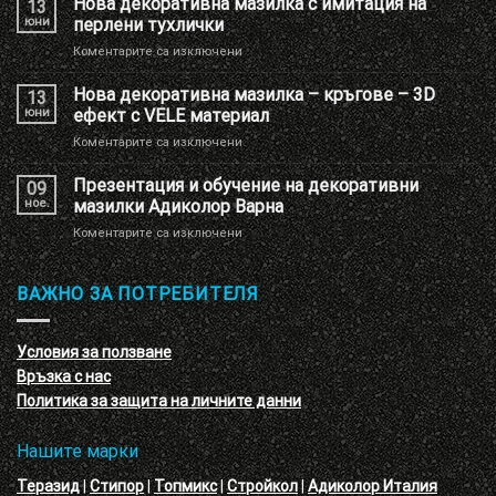
Нова декоративна мазилка с имитация на
13
на
юни
перлени тухлички
Шоу
за
Коментарите са изключени
РУМ
Нова
Адиколор
декоративна
Нова декоративна мазилка – кръгове – 3D
13
мазилка
юни
ефект с VELE материал
с
за
Коментарите са изключени
имитация
Нова
на
декоративна
Презентация и обучение на декоративни
перлени
09
мазилка
тухлички
ное.
мазилки Адиколор Варна
–
за
Коментарите са изключени
кръгове
Презентация
–
и
3D
обучение
ВАЖНО ЗА ПОТРЕБИТЕЛЯ
ефект
на
с
декоративни
VELE
мазилки
материал
Условия за ползване
Адиколор
Връзка с нас
Варна
Политика за защита на личните данни
Нашите марки
Теразид
|
Стипор
|
Топмикс
|
Стройкол
|
Адиколор Италия