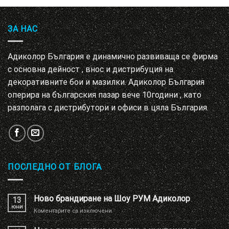
ЗА НАС
Адиколор България е динамично развиваща се фирма
с основна дейност , внос и дистрибуция на
декоративните бои и мазилки. Адиколор България
оперира на българския пазар вече 10години , като
разполага с дистрибутори и офиси в цяла България.
ПОСЛЕДНО ОТ БЛОГА
Ново брандиране на Шоу РУМ Адиколор
13
юни
за
Коментарите са изключени
Ново
брандиране