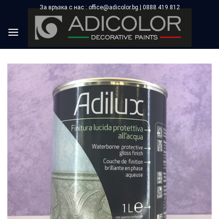
Skip
За връзка с нас : office@adicolor.bg | 0888 419 812
×
to
content