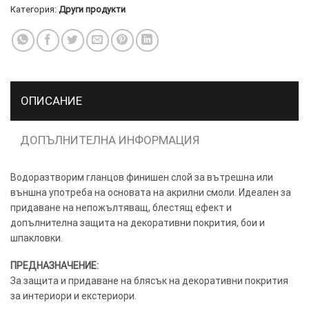
ПОВЕЧЕ
Категория:
Други продукти
ИНФОРМАЦИЯ
МОЖЕТЕ
ДА
НАМЕРИТЕ
ТУК.
ОПИСАНИЕ
УСЛУГИ
ОПЦИИ
ДОПЪЛНИТЕЛНА ИНФОРМАЦИЯ
Google
Водоразтворим гланцов финишен слой за вътрешна или
външна употреба на основата на акрилни смоли. Идеален за
придаване на непожълтяващ, блестящ ефект и
допълнителна защита на декоративни покрития, бои и
шпакловки.
ПРЕДНАЗНАЧЕНИЕ:
За защита и придаване на блясък на декоративни покрития
за интериори и екстериори.