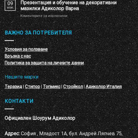
декоративна
Презентация и обучение на декоративни
перлени
09
мазилка
тухлички
ное.
мазилки Адиколор Варна
–
за
Коментарите са изключени
кръгове
Презентация
–
и
3D
обучение
ВАЖНО ЗА ПОТРЕБИТЕЛЯ
ефект
на
с
декоративни
VELE
мазилки
материал
Условия за ползване
Адиколор
Връзка с нас
Варна
Политика за защита на личните данни
Нашите марки
Теразид
|
Стипор
|
Топмикс
|
Стройкол
|
Адиколор Италия
КОНТАКТИ
Официален Шоурум Адиколор
Адрес:
София , Младост 1А, бул. Андрей Ляпчев 75,