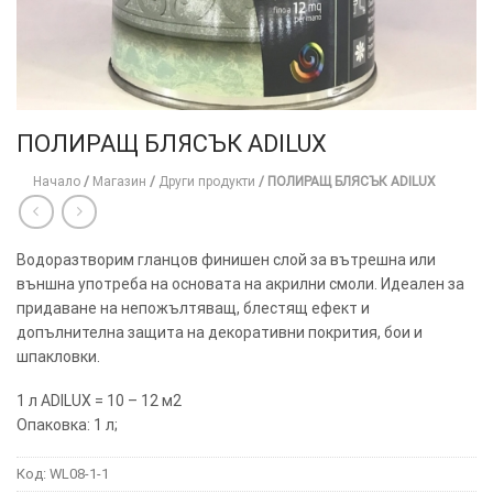
ПОЛИРАЩ БЛЯСЪК ADILUX
Начало
/
Магазин
/
Други продукти
/
ПОЛИРАЩ БЛЯСЪК ADILUX
Водоразтворим гланцов финишен слой за вътрешна или
външна употреба на основата на акрилни смоли. Идеален за
придаване на непожълтяващ, блестящ ефект и
допълнителна защита на декоративни покрития, бои и
шпакловки.
ТОЗИ
×
1 л ADILUX = 10 – 12 м2
САЙТ
Опаковка: 1 л;
ИЗПОЛЗВА
Код:
WL08-1-1
БИСКВИТКИ.