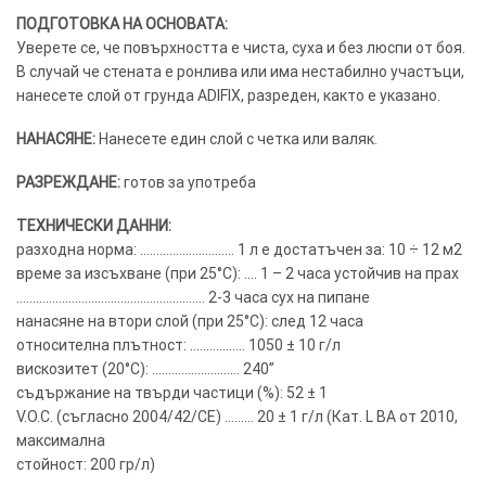
ПОДГОТОВКА НА ОСНОВАТА:
Уверете се, че повърхността е чиста, суха и без люспи от боя.
В случай че стената е ронлива или има нестабилно участъци,
нанесете слой от грунда ADIFIX, разреден, както е указано.
НАНАСЯНЕ:
Нанесете един слой с четка или валяк.
РАЗРЕЖДАНЕ:
готов за употреба
ТЕХНИЧЕСКИ ДАННИ:
разходна норма: ……………………….. 1 л е достатъчен за: 10 ÷ 12 м2
време за изсъхване (при 25°C): …. 1 – 2 часа устойчив на прах
…………………………………………………. 2-3 часа сух на пипане
нанасяне на втори слой (при 25°C): след 12 часа
относителна плътност: …………….. 1050 ± 10 г/л
вискозитет (20°C): ……………………… 240”
съдържание на твърди частици (%): 52 ± 1
V.O.C. (съгласно 2004/42/CE) ……… 20 ± 1 г/л (Кат. L BA от 2010,
максимална
стойност: 200 гр/л)