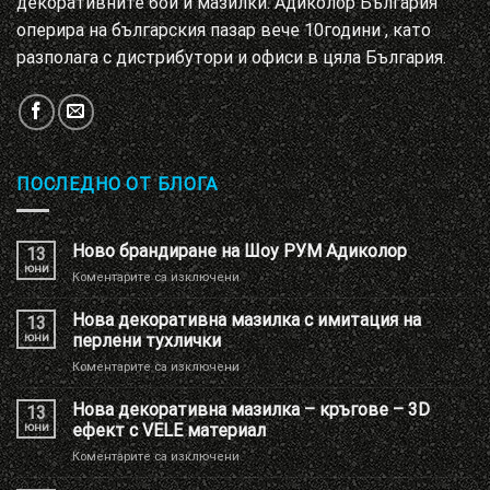
декоративните бои и мазилки. Адиколор България
оперира на българския пазар вече 10години , като
разполага с дистрибутори и офиси в цяла България.
ПОСЛЕДНО ОТ БЛОГА
Ново брандиране на Шоу РУМ Адиколор
13
юни
за
Коментарите са изключени
Ново
брандиране
Нова декоративна мазилка с имитация на
13
на
юни
перлени тухлички
Шоу
за
Коментарите са изключени
РУМ
Нова
Адиколор
декоративна
Нова декоративна мазилка – кръгове – 3D
13
мазилка
юни
ефект с VELE материал
с
за
Коментарите са изключени
имитация
Нова
на