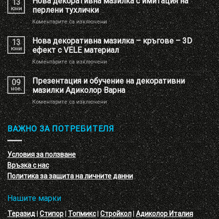
Нова декоративна мазилка с имитация на
13
на
юни
перлени тухлички
Шоу
за
Коментарите са изключени
РУМ
Нова
Адиколор
декоративна
Нова декоративна мазилка – кръгове – 3D
13
мазилка
юни
ефект с VELE материал
с
за
Коментарите са изключени
имитация
Нова
на
декоративна
Презентация и обучение на декоративни
перлени
09
мазилка
тухлички
ное.
мазилки Адиколор Варна
–
за
Коментарите са изключени
кръгове
Презентация
–
и
3D
обучение
ВАЖНО ЗА ПОТРЕБИТЕЛЯ
ефект
на
с
декоративни
VELE
мазилки
материал
Условия за ползване
Адиколор
Връзка с нас
Варна
Политика за защита на личните данни
Нашите марки
Теразид
|
Стипор
|
Топмикс
|
Стройкол
|
Адиколор Италия