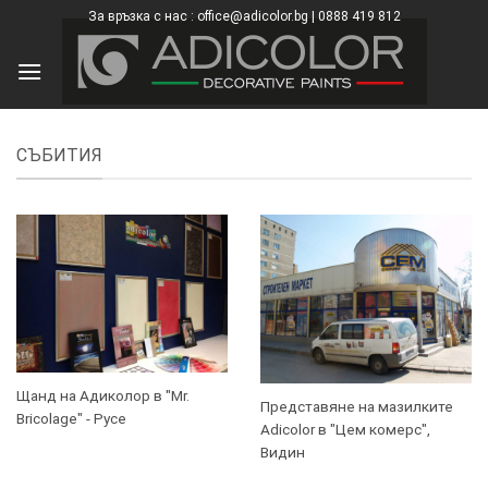
Skip
За връзка с нас : office@adicolor.bg | 0888 419 812
×
to
content
СЪБИТИЯ
Щанд на Адиколор в "Mr.
Представяне на мазилките
Bricolage" - Русе
Adicolor в "Цем комерс",
Видин