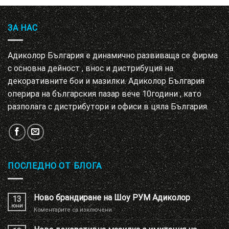
ЗА НАС
Адиколор България е динамично развиваща се фирма
с основна дейност , внос и дистрибуция на
декоративните бои и мазилки. Адиколор България
оперира на българския пазар вече 10години , като
разполага с дистрибутори и офиси в цяла България.
ПОСЛЕДНО ОТ БЛОГА
Ново брандиране на Шоу РУМ Адиколор
13
юни
за
Коментарите са изключени
Ново
брандиране