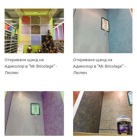
ТОЗИ
×
САЙТ
ИЗПОЛЗВА
БИСКВИТКИ.
Откриване щанд на
Откриване щанд на
Адиколор в "Mr. Bricolage" -
Адиколор в "Mr. Bricolage" -
ПОВЕЧЕ
Люлин
Люлин
ИНФОРМАЦИЯ
МОЖЕТЕ
ДА
НАМЕРИТЕ
ТУК.
УСЛУГИ
ОПЦИИ
Google