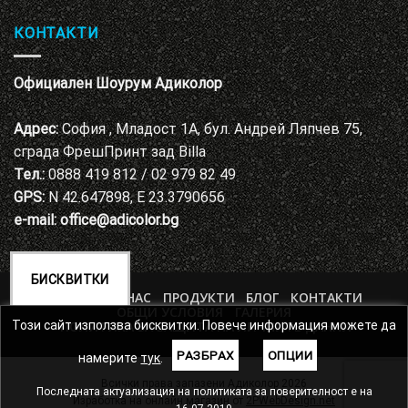
КОНТАКТИ
Официален Шоурум Адиколор
Адрес:
София , Младост 1А, бул. Андрей Ляпчев 75,
сграда ФрешПринт зад Billa
Тел.:
0888 419 812 / 02 979 82 49
GPS:
N 42.647898, E 23.3790656
e-mail:
office@adicolor.bg
БИСКВИТКИ
НАЧАЛО
ЗА НАС
ПРОДУКТИ
БЛОГ
КОНТАКТИ
ОБЩИ УСЛОВИЯ
ГАЛЕРИЯ
ПОЛИТИКА ЗА ЗАЩИТА НА ЛИЧНИТЕ ДАННИ
Този сайт използва бисквитки. Повече информация можете да
РАЗБРАХ
ОПЦИИ
намерите
тук
.
Всички права запазени Адиколор 2026
Последната актуализация на политиката за поверителност е на
Изработка на онлайн магазин от
2PWebDesign.net