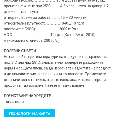
разходна норма:……………………….. 1 л е достатъчен за 8-10 м2
време за съхнене при 25°C:………..4-6 часа – суха на допир 1-2
дни – напълно суха
отворено време за работа: ………..15 – 30 минути
относителна плътност:……………….1040 ± 10 гр/л
вискозитет (20°C):………………………12000 mPa.s
V.O.C. ………………………………………..10 гр/л (Кат. L BA от 2010,
максимална стойност: 200 гр/л)
ПОЛЕЗНИ СЪВЕТИ:
Не нанасяйте при температури на въздуха и повърхността
под 5°C или над 28°C. Внимателно проверете разходните
норми и общата площ, за да избегнете недостига на продукт
и да намалите риска от различни тоналности. Премахнете
ограничителното тиксо, ако сте използвали такова, преди
продуктът да изсъхне. Пазете от замръзване.
ПОЧИСТВАНЕ НА УРЕДИТЕ:
топла вода
ТЕХНОЛОГИЧНА КАРТА