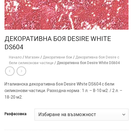
ДЕКОРАТИВНА БОЯ DESIRE WHITE
DS604
Начало
/
Магазин
/
Декоративни бои
/
Декоративна боя Desire с
бели силиконови частици
/
Декоративна боя Desire White DS604
Италианска декоративна боя Desire White DS604 с бели
силиконови частици. Разходна норма : 1 л. – 8-10 м2. / 2 л. –
18-20 м2.
Разфасовка