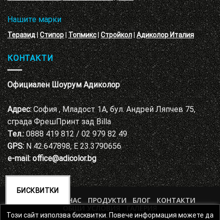
Нашите марки
Теразид
|
Стипор
|
Топмикс
|
Стройкол
|
Адиколор Италия
КОНТАКТИ
Официален Шоурум Адиколор
Адрес:
София , Младост 1А, бул. Андрей Ляпчев 75,
сграда ФрешПринт зад Billa
Тел.:
0888 419 812 / 02 979 82 49
GPS:
N 42.647898, E 23.3790656
e-mail:
office@adicolor.bg
БИСКВИТКИ
НАЧАЛО
ЗА НАС
ПРОДУКТИ
БЛОГ
КОНТАКТИ
ОБЩИ УСЛОВИЯ
ГАЛЕРИЯ
ПОЛИТИКА ЗА ЗАЩИТА НА ЛИЧНИТЕ ДАННИ
Този сайт използва бисквитки. Повече информация можете да