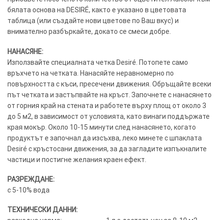
бялата основа на DESIRÉ, както е указано в цветовата
таблица (или създайте нови цветове по Ваш вкус) и
внимателно разбъркайте, докато се смеси добре.
НАНАСЯНЕ:
Използвайте специалната четка Desiré. Потопете само
връхчето на четката. Нанасяйте неравномерно по
повърхността с къси, пресечени движения. Обръщайте всеки
път четката и застъпвайте на кръст. Започнете с нанасянето
от горния край на стената и работете върху площ от около 3
до 5 м2, в зависимост от условията, като винаги поддържате
края мокър. Около 10-15 минути след нанасянето, когато
продуктът е започнал да изсъхва, леко минете с шпаклата
Desiré с кръстосани движения, за да загладите изпъкналите
частици и постигне желания краен ефект.
РАЗРЕЖДАНЕ:
с 5-10% вода
ТЕХНИЧЕСКИ ДАННИ: