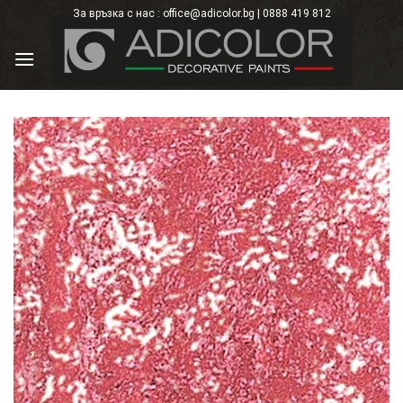
Skip
За връзка с нас : office@adicolor.bg | 0888 419 812
×
to
content