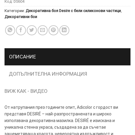
Код:
DS604
Категории:
Декоративна боя Desire с бели силиконови частици
,
ТОЗИ
×
Декоративни бои
САЙТ
ИЗПОЛЗВА
БИСКВИТКИ.
ПОВЕЧЕ
ИНФОРМАЦИЯ
ОПИСАНИЕ
МОЖЕТЕ
ДА
НАМЕРИТЕ
ДОПЪЛНИТЕЛНА ИНФОРМАЦИЯ
ТУК.
ВИЖ КАК - ВИДЕО
УСЛУГИ
ОПЦИИ
От натрупания през годините опит, Adicolor с гордост ви
Google
представя DESIRÉ – най-разпространената и широко
използвана декоративна мазилка. DESIRÉ е изискана и
уникална стенна украса, създадена за да съчетае
зашеметяваща красота, невероятна издръжливост и