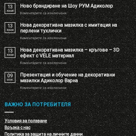
Ново брандиране на Шоу РУМ Адиколор
13
юни
за
Коментарите са изключени
Ново
брандиране
Нова декоративна мазилка с имитация на
13
на
юни
перлени тухлички
Шоу
за
Коментарите са изключени
РУМ
Нова
Адиколор
декоративна
Нова декоративна мазилка – кръгове – 3D
13
мазилка
юни
ефект с VELE материал
с
за
Коментарите са изключени
имитация
Нова
на
декоративна
Презентация и обучение на декоративни
перлени
09
мазилка
тухлички
ное.
мазилки Адиколор Варна
–
за
Коментарите са изключени
кръгове
Презентация
–
и
3D
обучение
ВАЖНО ЗА ПОТРЕБИТЕЛЯ
ефект
на
с
декоративни
VELE
мазилки
материал
Условия за ползване
Адиколор
Връзка с нас
Варна
Политика за защита на личните данни