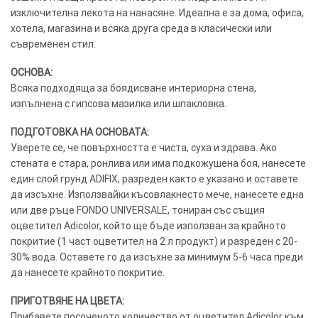
изключителна лекота на нанасяне. Идеална е за дома, офиса,
хотела, магазина и всяка друга среда в класически или
съвременен стил.
ОСНОВА:
Всяка подходяща за боядисване интериорна стена,
изпълнена с гипсова мазилка или шпакловка.
ПОДГОТОВКА НА ОСНОВАТА:
Уверете се, че повърхността е чиста, суха и здрава. Ако
стената е стара, ронлива или има подкожушена боя, нанесете
един слой грунд ADIFIX, разреден както е указано и оставете
да изсъхне. Използвайки късовлакнесто мече, нанесете една
или две ръце FONDO UNIVERSALE, тониран със същия
оцветител Adicolor, който ще бъде използван за крайното
покритие (1 част оцветител на 2 л продукт) и разреден с 20-
30% вода. Оставете го да изсъхне за минимум 5-6 часа преди
да нанесете крайното покритие.
ПРИГОТВЯНЕ НА ЦВЕТА:
Прибавете посоченото количество от оцветител Adicolor към