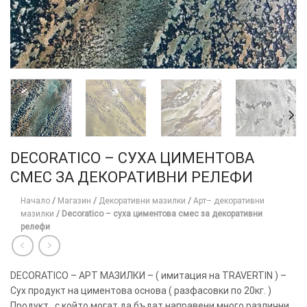
DECORATICO – СУХА ЦИМЕНТОВА
ТОЗИ
×
СМЕС ЗА ДЕКОРАТИВНИ РЕЛЕФИ
САЙТ
ИЗПОЛЗВА
Начало
/
Магазин
/
Декоративни мазилки
/
Арт– декоративни
мазилки
/
Decoratico – суха циментова смес за декоративни
БИСКВИТКИ.
релефи
ПОВЕЧЕ
ИНФОРМАЦИЯ
МОЖЕТЕ
DECORATICO – АРТ МАЗИЛКИ – ( имитация на TRAVERTIN ) –
ДА
Сух продукт на циментова основа ( разфасовки по 20кг. )
НАМЕРИТЕ
Продукт , с който могат да бъдат направени много различни