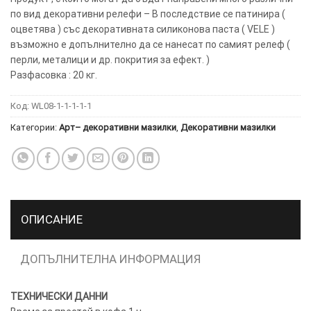
ТУК.
по вид декоративни релефи – В последствие се патинира (
оцветява ) със декоративната силиконова паста ( VELE )
възможно е допълнително да се нанесат по самият релеф (
УСЛУГИ
ОПЦИИ
перли, металици и др. покрития за ефект. )
Разфасовка : 20 кг.
Google
Код:
WL08-1-1-1-1-1
Категории:
Арт– декоративни мазилки
,
Декоративни мазилки
ОПИСАНИЕ
ДОПЪЛНИТЕЛНА ИНФОРМАЦИЯ
ТЕХНИЧЕСКИ ДАННИ