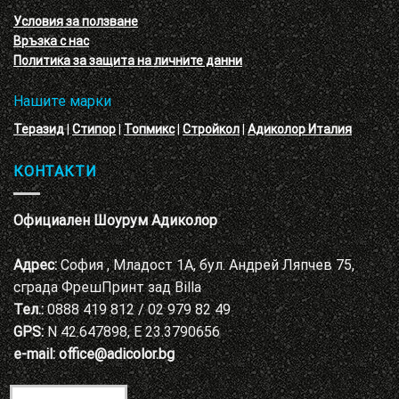
декоративни
VELE
мазилки
материал
Условия за ползване
Адиколор
Връзка с нас
Варна
Политика за защита на личните данни
Нашите марки
Теразид
|
Стипор
|
Топмикс
|
Стройкол
|
Адиколор Италия
КОНТАКТИ
Официален Шоурум Адиколор
Адрес:
София , Младост 1А, бул. Андрей Ляпчев 75,
сграда ФрешПринт зад Billa
Тел.:
0888 419 812 / 02 979 82 49
GPS:
N 42.647898, E 23.3790656
e-mail:
office@adicolor.bg