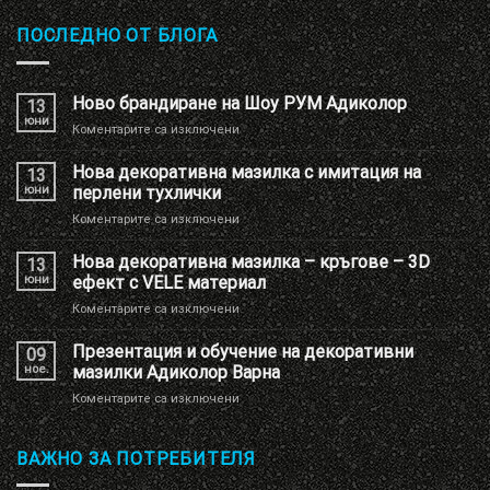
ПОСЛЕДНО ОТ БЛОГА
Ново брандиране на Шоу РУМ Адиколор
13
юни
за
Коментарите са изключени
Ново
брандиране
Нова декоративна мазилка с имитация на
13
на
юни
перлени тухлички
Шоу
за
Коментарите са изключени
РУМ
Нова
Адиколор
декоративна
Нова декоративна мазилка – кръгове – 3D
13
мазилка
юни
ефект с VELE материал
с
за
Коментарите са изключени
имитация
Нова
на
декоративна
Презентация и обучение на декоративни
перлени
09
мазилка
тухлички
ное.
мазилки Адиколор Варна
–
за
Коментарите са изключени
кръгове
Презентация
–
и
3D
обучение
ВАЖНО ЗА ПОТРЕБИТЕЛЯ
ефект
на
с