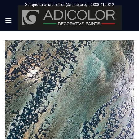
Skip
За връзка с нас : office@adicolor.bg | 0888 419 812
×
to
content