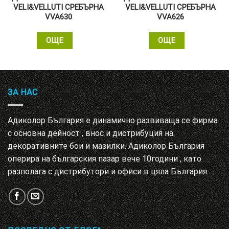
VELI&VELLUTI СРЕБЪРНА
VELI&VELLUTI СРЕБЪРНА
VVA630
VVA626
ОЩЕ
ОЩЕ
ЗА НАС
Адиколор България е динамично развиваща се фирма
с основна дейност , внос и дистрибуция на
декоративните бои и мазилки. Адиколор България
оперира на българския пазар вече 10години , като
разполага с дистрибутори и офиси в цяла България.