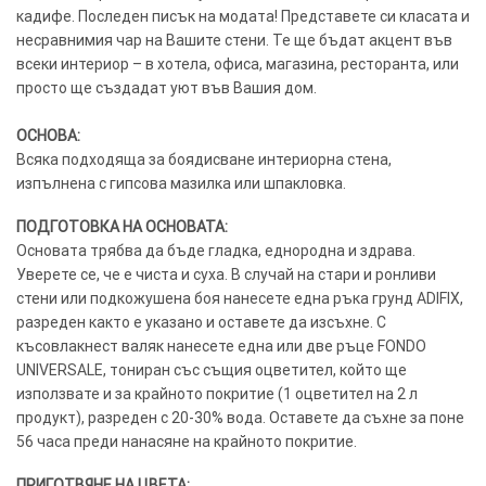
кадифе. Последен писък на модата! Представете си класата и
несравнимия чар на Вашите стени. Те ще бъдат акцент във
всеки интериор – в хотела, офиса, магазина, ресторанта, или
просто ще създадат уют във Вашия дом.
ОСНОВА:
Всяка подходяща за боядисване интериорна стена,
изпълнена с гипсова мазилка или шпакловка.
ПОДГОТОВКА НА ОСНОВАТА:
Основата трябва да бъде гладка, еднородна и здрава.
Уверете се, че е чиста и суха. В случай на стари и ронливи
стени или подкожушена боя нанесете една ръка грунд ADIFIX,
разреден както е указано и оставете да изсъхне. С
късовлакнест валяк нанесете една или две ръце FONDO
UNIVERSALE, тониран със същия оцветител, който ще
използвате и за крайното покритие (1 оцветител на 2 л
продукт), разреден с 20-30% вода. Оставете да съхне за поне
56 часа преди нанасяне на крайното покритие.
ПРИГОТВЯНЕ НА ЦВЕТА: