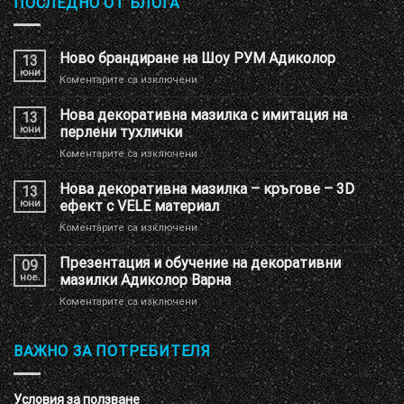
ПОСЛЕДНО ОТ БЛОГА
Ново брандиране на Шоу РУМ Адиколор
13
юни
за
Коментарите са изключени
Ново
брандиране
Нова декоративна мазилка с имитация на
13
на
юни
перлени тухлички
Шоу
за
Коментарите са изключени
РУМ
Нова
Адиколор
декоративна
Нова декоративна мазилка – кръгове – 3D
13
мазилка
юни
ефект с VELE материал
с
за
Коментарите са изключени
имитация
Нова
на
декоративна
Презентация и обучение на декоративни
перлени
09
мазилка
тухлички
ное.
мазилки Адиколор Варна
–
за
Коментарите са изключени
кръгове
Презентация
–
и
3D
обучение
ВАЖНО ЗА ПОТРЕБИТЕЛЯ
ефект
на
с
декоративни
VELE
мазилки
материал
Условия за ползване