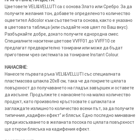
Цветовете VELI&VELLUTI са с основа Злато или Сребро. За да
получите желания тон, добавете определеното количество
оцветител Adicolor към съответната основа, както е указано
в цветовата таблица (или създайте нов цвят по Ваш вкус).
Разбъркайте добре, докато получите еднородна смес.
Специалните наситени цветове VVFF01 до VVFF10 се
предлагат предварително тонирани или може да бъдат
приготвени чрез системата за тониране Instant Colour.
НАНАСЯНЕ:
Нанесете първата ръка VELI&VELLUTI със специалната
пластмасова шпакла 20х8 см, така че да покриете цялата
повърхност до получаването на гладък завършек и оставете
да изсъхне. Продължете с нанасянето на малко количество
продукт, като произволно кръстосвате с шпаклата и
заглаждате излишното количество всеки път, за да получите
типичния „кадифен ефект” и блясък. Едно последно минаване
преди изсъхването в желаната посока по цялата повърхност
ще открои блясъка на кадифения ефект.