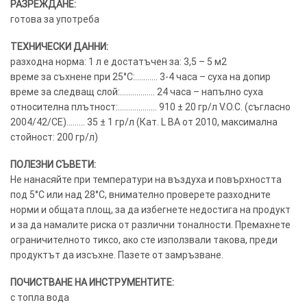
РАЗРЕЖДАНЕ:
готова за употреба
ТЕХНИЧЕСКИ ДАННИ:
разходна норма: 1 л е достатъчен за: 3,5 – 5 м2
време за съхнене при 25°C:……….. 3-4 часа – суха на допир
време за следващ слой:…………….. 24 часа – напълно суха
относителна плътност:………………. 910 ± 20 гр/л V.O.C. (съгласно
2004/42/CE)……… 35 ± 1 гр/л (Кат. L BA от 2010, максимална
стойност: 200 гр/л)
ПОЛЕЗНИ СЪВЕТИ:
Не нанасяйте при температури на въздуха и повърхността
под 5°C или над 28°C, внимателно проверете разходните
норми и общата площ, за да избегнете недостига на продукт
и за да намалите риска от различни тоналности. Премахнете
ограничителното тиксо, ако сте използвали такова, преди
продуктът да изсъхне. Пазете от замръзване.
ПОЧИСТВАНЕ НА ИНСТРУМЕНТИТЕ:
с топла вода