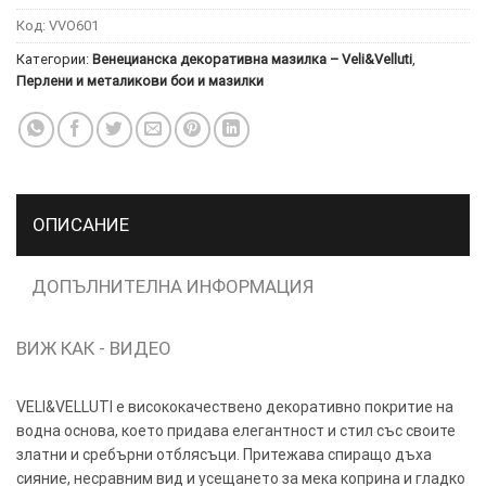
Код:
VVO601
Категории:
Венецианска декоративна мазилка – Veli&Velluti
,
ТОЗИ
×
Перлени и металикови бои и мазилки
САЙТ
ИЗПОЛЗВА
БИСКВИТКИ.
ПОВЕЧЕ
ИНФОРМАЦИЯ
МОЖЕТЕ
ОПИСАНИЕ
ДА
НАМЕРИТЕ
ДОПЪЛНИТЕЛНА ИНФОРМАЦИЯ
ТУК.
ВИЖ КАК - ВИДЕО
УСЛУГИ
ОПЦИИ
VELI&VELLUTI е висококачествено декоративно покритие на
Google
водна основа, което придава елегантност и стил със своите
златни и сребърни отблясъци. Притежава спиращо дъха
сияние, несравним вид и усещането за мека коприна и гладко