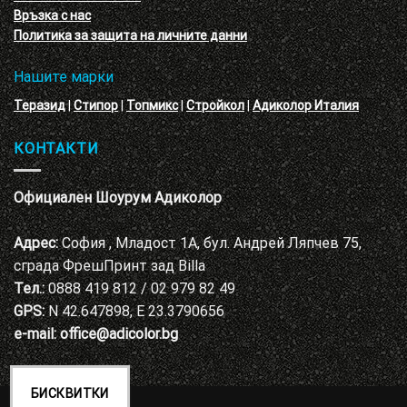
Адиколор
Връзка с нас
Варна
Политика за защита на личните данни
Нашите марки
Теразид
|
Стипор
|
Топмикс
|
Стройкол
|
Адиколор Италия
КОНТАКТИ
Официален Шоурум Адиколор
Адрес:
София , Младост 1А, бул. Андрей Ляпчев 75,
сграда ФрешПринт зад Billa
Тел.:
0888 419 812 / 02 979 82 49
GPS:
N 42.647898, E 23.3790656
e-mail:
office@adicolor.bg
БИСКВИТКИ