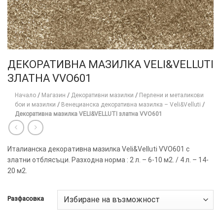
ДЕКОРАТИВНА МАЗИЛКА VELI&VELLUTI
ЗЛАТНА VVO601
Начало
/
Магазин
/
Декоративни мазилки
/
Перлени и металикови
бои и мазилки
/
Венецианска декоративна мазилка – Veli&Velluti
/
Декоративна мазилка VELI&VELLUTI златна VVO601
Италианска декоративна мазилка Veli&Velluti VVO601 с
златни отблясъци. Разходна норма : 2 л. – 6-10 м2. / 4 л. – 14-
20 м2.
Разфасовка