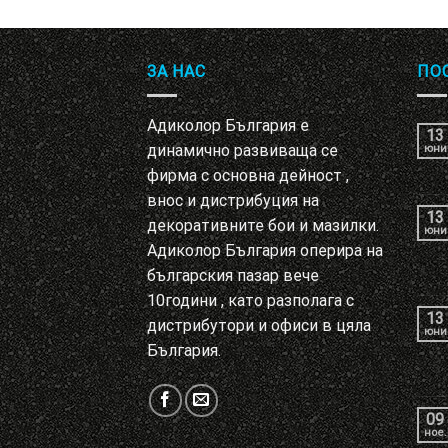
ЗА НАС
ПО
Адиколор България е
13
динамично развиваща се
юни
фирма с основна дейност ,
внос и дистрибуция на
13
декоративните бои и мазилки.
юни
Адиколор България оперира на
българския пазар вече
10години , като разполага с
13
дистрибутори и офиси в цяла
юни
България.
09
ное.