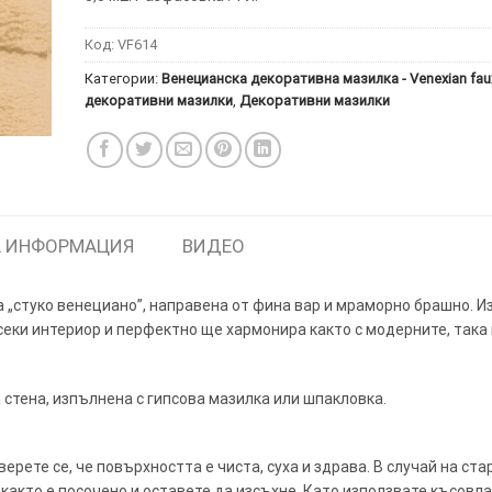
Код:
VF614
Категории:
Венецианска декоративна мазилка - Venexian fau
декоративни мазилки
,
Декоративни мазилки
ИТКИ.
×
ТЕ ДА
 ИНФОРМАЦИЯ
ВИДЕО
 „стуко венециано”, направена от фина вар и мраморно брашно. И
секи интериор и перфектно ще хармонира както с модерните, така 
стена, изпълнена с гипсова мазилка или шпакловка.
ерете се, че повърхността е чиста, суха и здрава. В случай на ст
н както е посочено и оставете да изсъхне. Като използвате късовл