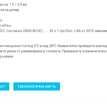
 за: 1.5 ÷ 2.5 м2
уха на допир
/л
0 mPa.s
.C. (съгласно 2004/42/CE)……… 65 ± 1 грл (Кат. L BA от 2010, максим
ли повърхността под 5°C и над 28°C. Внимателно проверете разход
ите риска от разминаване в тоновете. Премахнете ограничителнот
мръзване.
ОСТ
ТЕХНОЛОГИЧНА КАРТА