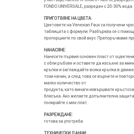
FONDO UNIVERSALE, разреден с 20-30% вода. 
ПРИГОТВЯНЕ НА ЦВЕТА:
Цветовете на Venexian Faux са получени чре
таблицата с формули. Разбърква се с помощ
пропорциите по свой вкус. Препоръчваме пр
НАНАСЯНЕ:
Нанесете първия основен пласт от оцветен
с обли ръбове и оставете да изсъхне за ми
кръпки и заглаждайте всяка кръпка в движ
този начин, а след това се върнете и повт
малко количество от
продукта, като винаги извършвате кръстоса
блясъка. Ако желаете допълнителна защита 
полирайте с мек плат.
РАЗРЕЖДАНЕ:
готова за употреба
ТЕХНИЧЕСКИ ДАННИ: