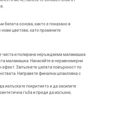
а.
м бялата основа, както е показано в
е нови цветове, като промените
ате чиста и полирана неръждаема маламашка
щата маламашка. Нанасяйте в неравномерни
н ефект. Запълнете цялата повърхност по
анствата. Направете финална шпакловка с
да излъскате покритието и да засилите
синтетична гъба и преди да изсъхне,