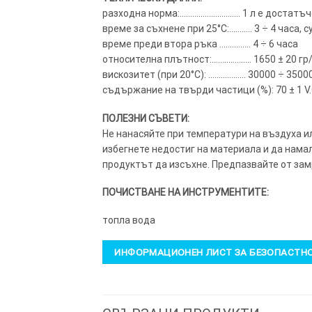
разходна норма:……………………….. 1 л е достатъчен
време за съхнене при 25°C:……….. 3 ÷ 4 часа, с
време преди втора ръка …………… 4 ÷ 6 часа
относителна плътност:………………. 1650 ± 20 гр
вискозитет (при 20°C): ……………… 30000 ÷ 3500
съдържание на твърди частици (%): 70 ± 1 V.O
ПОЛЕЗНИ СЪВЕТИ:
Не нанасяйте при температури на въздуха и
избегнете недостиг на материала и да намал
продуктът да изсъхне. Предпазвайте от за
ПОЧИСТВАНЕ НА ИНСТРУМЕНТИТЕ:
топла вода
ИНФОРМАЦИОНЕН ЛИСТ ЗА БЕЗОПАСТН