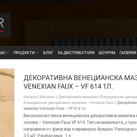
НАС
ПРОДУКТИ
БЛОГ
ЗА ДИСТРИБУТОРИ
ШОУРУМ
ГАЛЕРИЯ
ДЕКОРАТИВНА ВЕНЕЦИАНСКА МА
VENEXIAN FAUX – VF 614 1Л.
Начало
/
Магазин
/
Декоративни мазилки
/
Венециански декор
Венецианска декоративна мазилка - Venexian faux
/
Декоратив
мазилка Venexian Faux – VF 614 1л.
Висококачествена венецианска декоративна мазилка 
основа – Venexian Faux VF 614. Тип на мазилката „стук
направена от фина вар и мраморно брашно. Разходна нор
3,5 м2. Разфасовка : 1 л.