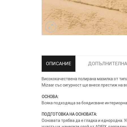
ТОЗИ САЙТ ИЗПОЛЗВА БИСКВ
ПОВЕЧЕ ИНФОРМАЦИЯ МОЖЕ
ОПИСАНИЕ
ДОПЪЛНИТЕЛНА
НАМЕРИТЕ ТУК.
Висококачествена полирана мазилка от типа
УСЛУГИ
ОПЦИИ
Mizaar със сигурност ще внесе престиж на в
ОСНОВА:
Google
Всяка подходяща за боядисване интериорна 
ПОДГОТОВКА НА ОСНОВАТА:
Основата трябва да е гладка и еднородна. Ув
участъци, нанесете слой от ADIFIX, разреде