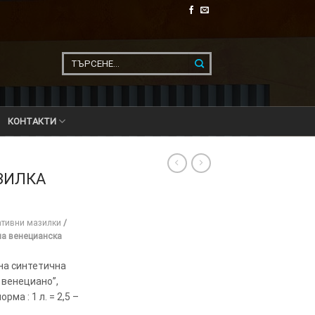
Търсене
за:
КОНТАКТИ
ЗИЛКА
ативни мазилки
/
на венецианска
на синтетична
о венециано”,
ма : 1 л. = 2,5 –