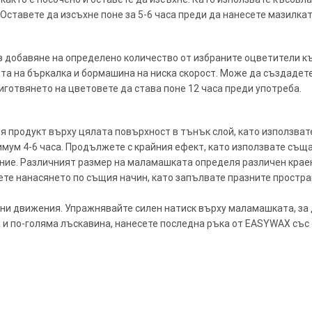
Оставете да изсъхне поне за 5-6 часа преди да нанесете мазилкат
з добавяне на определено количество от избраните оцветители къ
та на бъркалка и бормашина на ниска скорост. Може да създадет
иготвянето на цветовете да става поне 12 часа преди употреба.
ия продукт върху цялата повърхност в тънък слой, като използв
нимум 4-6 часа. Продължете с крайния ефект, като използвате съ
ение. Различният размер на маламашката определя различен крае
орете нанасянето по същия начин, като запълвате празните простр
ни движения. Упражнявайте силен натиск върху маламашката, за 
и по-голяма лъскавина, нанесете последна ръка от EASYWAX със 