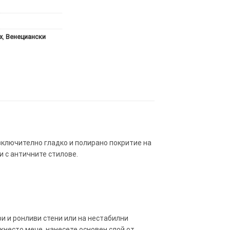
x
,
Венециански
зключително гладко и полирано покритие на
и с античните стилове.
ари и ронливи стени или на нестабилни
акнесто мече, нанесете основен слой от