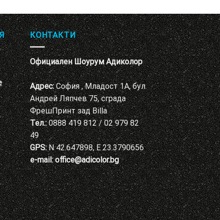
Я
КОНТАКТИ
Официален Шоурум Адиколор
е
Адрес:
София , Младост 1А, бул.
Андрей Ляпчев 75, сграда
ФрешПринт зад Billa
Тел.:
0888 419 812 / 02 979 82
49
GPS:
N 42.647898, E 23.3790656
e-mail:
office@adicolor.bg