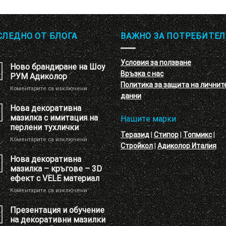
СЛЕДНО ОТ БЛОГА
ВАЖНО ЗА ПОТРЕБИТЕЛ
Условия за ползване
Ново брандиране на Шоу
Връзка с нас
РУМ Адиколор
Политика за защита на личнит
за
Коментарите са изключени
данни
Ново
брандиране
Нова декоративна
на
мазилка с имитация на
Нашите марки
Шоу
перлени тухлички
РУМ
Теразид
|
Стипор
|
Топмикс
|
за
Коментарите са изключени
Адиколор
Стройкол
|
Адиколор Италия
Нова
декоративна
Нова декоративна
мазилка
мазилка – кръгове – 3D
с
ефект с VELE материал
имитация
за
Коментарите са изключени
на
Нова
перлени
декоративна
тухлички
Презентация и обучение
мазилка
на декоративни мазилки
–