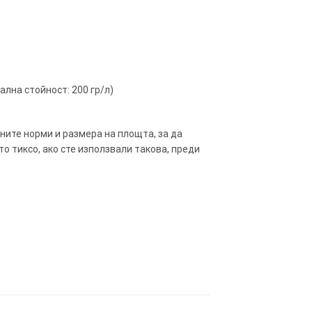
ална стойност: 200 гр/л)
ните норми и размера на площта, за да
о тиксо, ако сте използвали такова, преди