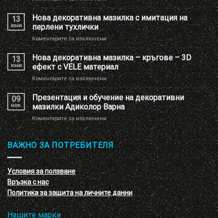
Ново
брандиране
Нова декоративна мазилка с имитация на
13
на
юни
перлени тухлички
Шоу
за
Коментарите са изключени
РУМ
Нова
Адиколор
декоративна
Нова декоративна мазилка – кръгове – 3D
13
мазилка
юни
ефект с VELE материал
с
за
Коментарите са изключени
имитация
Нова
на
декоративна
Презентация и обучение на декоративни
перлени
09
мазилка
тухлички
ное.
мазилки Адиколор Варна
–
за
Коментарите са изключени
кръгове
Презентация
–
и
3D
обучение
ВАЖНО ЗА ПОТРЕБИТЕЛЯ
ефект
на
с
декоративни
VELE
мазилки
материал
Условия за ползване
Адиколор
Връзка с нас
Варна
Политика за защита на личните данни
Нашите марки