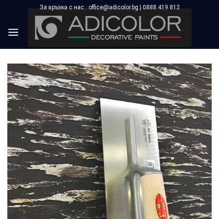
Skip
За връзка с нас : office@adicolor.bg | 0888 419 812
×
to
content