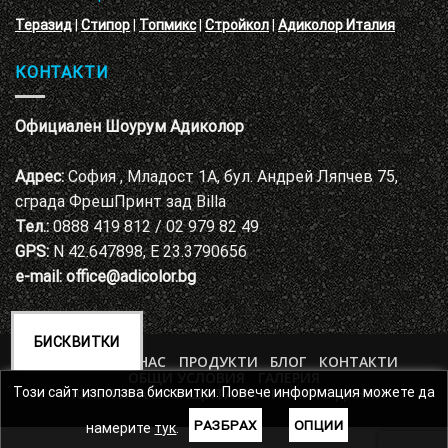
Теразид
|
Стипор
|
Топмикс
|
Стройкол
|
Адиколор Италия
КОНТАКТИ
Официален Шоурум Адиколор
Адрес:
София , Младост 1А, бул. Андрей Ляпчев 75,
сграда ФрешПринт зад Billa
Тел.:
0888 419 812 / 02 979 82 49
GPS:
N 42.647898, E 23.3790656
e-mail:
office@adicolor.bg
БИСКВИТКИ
НАЧАЛО
ЗА НАС
ПРОДУКТИ
БЛОГ
КОНТАКТИ
ОБЩИ УСЛОВИЯ
ГАЛЕРИЯ
ПОЛИТИКА ЗА ЗАЩИТА НА ЛИЧНИТЕ ДАННИ
Този сайт използва бисквитки. Повече информация можете да
РАЗБРАХ
ОПЦИИ
намерите
тук
.