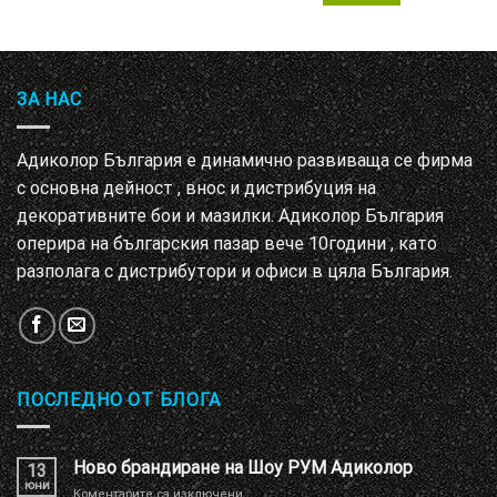
ЗА НАС
Адиколор България е динамично развиваща се фирма
с основна дейност , внос и дистрибуция на
декоративните бои и мазилки. Адиколор България
оперира на българския пазар вече 10години , като
разполага с дистрибутори и офиси в цяла България.
ПОСЛЕДНО ОТ БЛОГА
Ново брандиране на Шоу РУМ Адиколор
13
юни
за
Коментарите са изключени