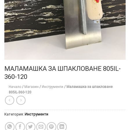
ТОЗИ
×
САЙТ
ИЗПОЛЗВА
БИСКВИТКИ.
ПОВЕЧЕ
МАЛАМАШКА ЗА ШПАКЛОВАНЕ 805IL-
ИНФОРМАЦИЯ
360-120
МОЖЕТЕ
ДА
Начало
/
Магазин
/
Инструменти
/
Маламашка за шпакловане
805IL-360-120
НАМЕРИТЕ
ТУК.
Категория:
Инструменти
УСЛУГИ
ОПЦИИ