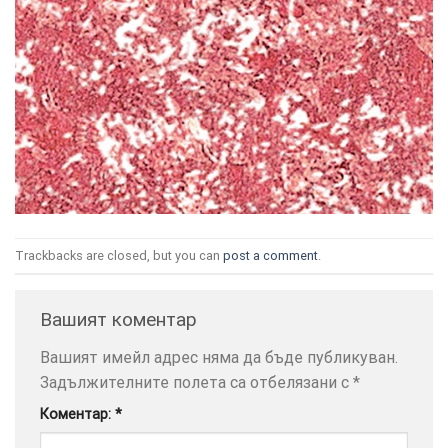
ТОЗИ
×
САЙТ
ИЗПОЛЗВА
БИСКВИТКИ.
ПОВЕЧЕ
Trackbacks are closed, but you can
post a comment
.
ИНФОРМАЦИЯ
МОЖЕТЕ
Вашият коментар
ДА
НАМЕРИТЕ
Вашият имейл адрес няма да бъде публикуван.
ТУК.
Задължителните полета са отбелязани с
*
Коментар:
*
УСЛУГИ
ОПЦИИ