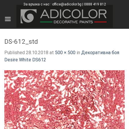
Skip
За връзка с нас : office@adicolor.bg | 0888 419 812
×
to
content
DS-612_std
Published
28.10.2018
at
500 × 500
in
Декоративна боя
Desire White DS612