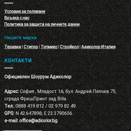
с
декоративни
VELE
мазилки
материал
Условия за ползване
Адиколор
Връзка с нас
Варна
Политика за защита на личните данни
Нашите марки
Теразид
|
Стипор
|
Топмикс
|
Стройкол
|
Адиколор Италия
КОНТАКТИ
Официален Шоурум Адиколор
Адрес:
София , Младост 1А, бул. Андрей Ляпчев 75,
сграда ФрешПринт зад Billa
Тел.:
0888 419 812 / 02 979 82 49
GPS:
N 42.647898, E 23.3790656
e-mail:
office@adicolor.bg