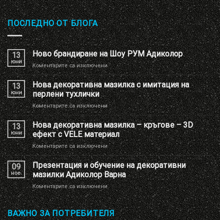
ПОСЛЕДНО ОТ БЛОГА
Ново брандиране на Шоу РУМ Адиколор
13
юни
за
Коментарите са изключени
Ново
брандиране
Нова декоративна мазилка с имитация на
13
на
юни
перлени тухлички
Шоу
за
Коментарите са изключени
РУМ
Нова
Адиколор
декоративна
Нова декоративна мазилка – кръгове – 3D
13
мазилка
юни
ефект с VELE материал
с
за
Коментарите са изключени
имитация
Нова
на
декоративна
Презентация и обучение на декоративни
перлени
09
мазилка
тухлички
ное.
мазилки Адиколор Варна
–
за
Коментарите са изключени
кръгове
Презентация
–
и
3D
обучение
ВАЖНО ЗА ПОТРЕБИТЕЛЯ
ефект
на