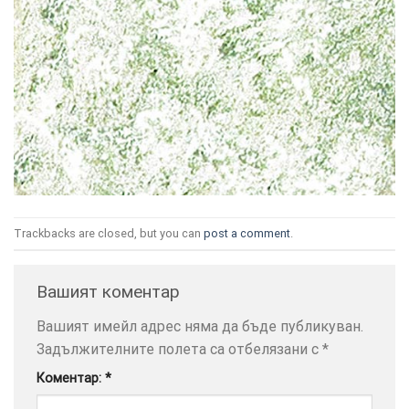
ТОЗИ
×
САЙТ
ИЗПОЛЗВА
БИСКВИТКИ.
ПОВЕЧЕ
Trackbacks are closed, but you can
post a comment
.
ИНФОРМАЦИЯ
МОЖЕТЕ
Вашият коментар
ДА
НАМЕРИТЕ
Вашият имейл адрес няма да бъде публикуван.
ТУК.
Задължителните полета са отбелязани с
*
Коментар:
*
УСЛУГИ
ОПЦИИ