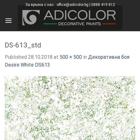
Skip
За връзка с нас : office@adicolor.bg | 0888 419 812
×
to
content
DS-613_std
Published
28.10.2018
at
500 × 500
in
Декоративна боя
Desire White DS613