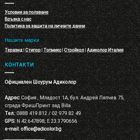
с
декоративни
VELE
мазилки
материал
Условия за ползване
Адиколор
Връзка с нас
Варна
Политика за защита на личните данни
Нашите марки
Теразид
|
Стипор
|
Топмикс
|
Стройкол
|
Адиколор Италия
КОНТАКТИ
Официален Шоурум Адиколор
Адрес:
София , Младост 1А, бул. Андрей Ляпчев 75,
сграда ФрешПринт зад Billa
Тел.:
0888 419 812 / 02 979 82 49
GPS:
N 42.647898, E 23.3790656
e-mail:
office@adicolor.bg