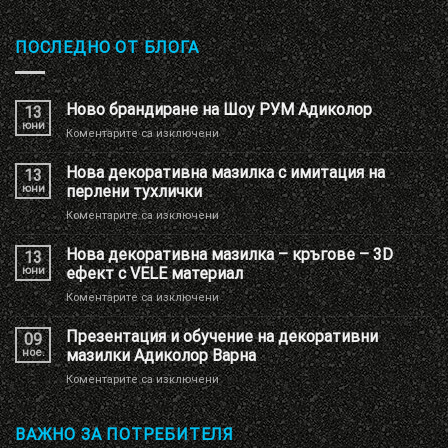
ПОСЛЕДНО ОТ БЛОГА
Ново брандиране на Шоу РУМ Адиколор
13
юни
за
Коментарите са изключени
Ново
брандиране
Нова декоративна мазилка с имитация на
13
на
юни
перлени тухлички
Шоу
за
Коментарите са изключени
РУМ
Нова
Адиколор
декоративна
Нова декоративна мазилка – кръгове – 3D
13
мазилка
юни
ефект с VELE материал
с
за
Коментарите са изключени
имитация
Нова
на
декоративна
Презентация и обучение на декоративни
перлени
09
мазилка
тухлички
ное.
мазилки Адиколор Варна
–
за
Коментарите са изключени
кръгове
Презентация
–
и
3D
обучение
ВАЖНО ЗА ПОТРЕБИТЕЛЯ
ефект
на