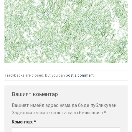
ТОЗИ
×
САЙТ
ИЗПОЛЗВА
БИСКВИТКИ.
ПОВЕЧЕ
Trackbacks are closed, but you can
post a comment
.
ИНФОРМАЦИЯ
МОЖЕТЕ
Вашият коментар
ДА
НАМЕРИТЕ
Вашият имейл адрес няма да бъде публикуван.
ТУК.
Задължителните полета са отбелязани с
*
Коментар:
*
УСЛУГИ
ОПЦИИ