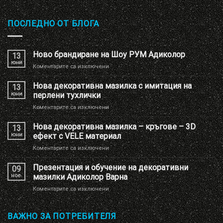
ПОСЛЕДНО ОТ БЛОГА
Ново брандиране на Шоу РУМ Адиколор
13
юни
за
Коментарите са изключени
Ново
брандиране
Нова декоративна мазилка с имитация на
13
на
юни
перлени тухлички
Шоу
за
Коментарите са изключени
РУМ
Нова
Адиколор
декоративна
Нова декоративна мазилка – кръгове – 3D
13
мазилка
юни
ефект с VELE материал
с
за
Коментарите са изключени
имитация
Нова
на
декоративна
Презентация и обучение на декоративни
перлени
09
мазилка
тухлички
ное.
мазилки Адиколор Варна
–
за
Коментарите са изключени
кръгове
Презентация
–
и
3D
обучение
ВАЖНО ЗА ПОТРЕБИТЕЛЯ
ефект
на