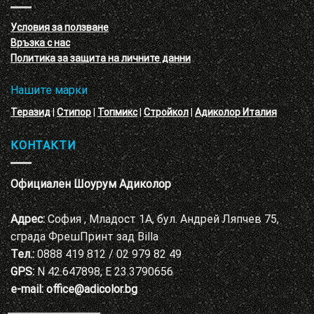
с
декоративни
VELE
мазилки
материал
Условия за ползване
Адиколор
Връзка с нас
Варна
Политика за защита на личните данни
Нашите марки
Теразид
|
Стипор
|
Топмикс
|
Стройкол
|
Адиколор Италия
КОНТАКТИ
Официален Шоурум Адиколор
Адрес:
София , Младост 1А, бул. Андрей Ляпчев 75,
сграда ФрешПринт зад Billa
Тел.:
0888 419 812 / 02 979 82 49
GPS:
N 42.647898, E 23.3790656
e-mail:
office@adicolor.bg