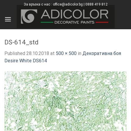
Skip
За връзка с нас : office@adicolor.bg | 0888 419 812
×
to
content
DS-614_std
Published
28.10.2018
at
500 × 500
in
Декоративна боя
Desire White DS614