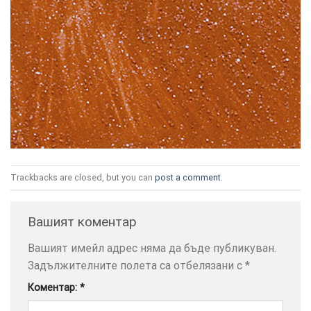
ТОЗИ
×
САЙТ
ИЗПОЛЗВА
БИСКВИТКИ.
ПОВЕЧЕ
Trackbacks are closed, but you can
post a comment
.
ИНФОРМАЦИЯ
МОЖЕТЕ
Вашият коментар
ДА
НАМЕРИТЕ
Вашият имейл адрес няма да бъде публикуван.
ТУК.
Задължителните полета са отбелязани с
*
Коментар:
*
УСЛУГИ
ОПЦИИ