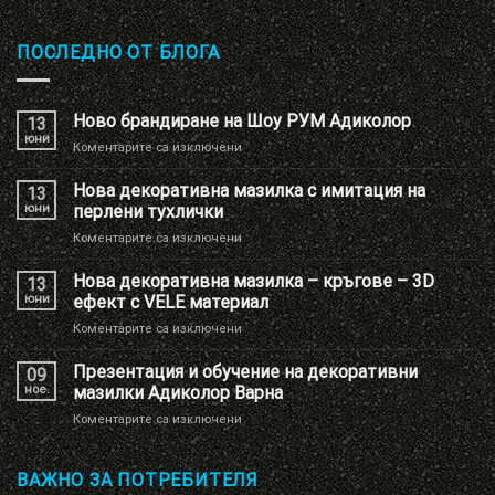
ПОСЛЕДНО ОТ БЛОГА
Ново брандиране на Шоу РУМ Адиколор
13
юни
за
Коментарите са изключени
Ново
брандиране
Нова декоративна мазилка с имитация на
13
на
юни
перлени тухлички
Шоу
за
Коментарите са изключени
РУМ
Нова
Адиколор
декоративна
Нова декоративна мазилка – кръгове – 3D
13
мазилка
юни
ефект с VELE материал
с
за
Коментарите са изключени
имитация
Нова
на
декоративна
Презентация и обучение на декоративни
перлени
09
мазилка
тухлички
ное.
мазилки Адиколор Варна
–
за
Коментарите са изключени
кръгове
Презентация
–
и
3D
обучение
ВАЖНО ЗА ПОТРЕБИТЕЛЯ
ефект
на