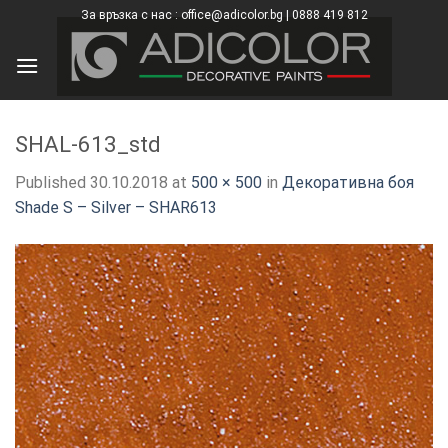
Skip
За връзка с нас : office@adicolor.bg | 0888 419 812
×
to
content
SHAL-613_std
Published
30.10.2018
at
500 × 500
in
Декоративна боя
Shade S – Silver – SHAR613