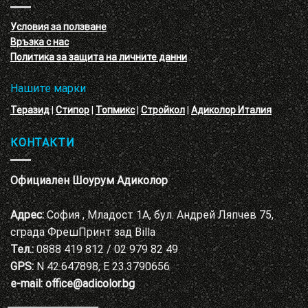
с
декоративни
VELE
мазилки
материал
Условия за ползване
Адиколор
Връзка с нас
Варна
Политика за защита на личните данни
Нашите марки
Теразид
|
Стипор
|
Топмикс
|
Стройкол
|
Адиколор Италия
КОНТАКТИ
Официален Шоурум Адиколор
Адрес:
София , Младост 1А, бул. Андрей Ляпчев 75,
сграда ФрешПринт зад Billa
Тел.:
0888 419 812 / 02 979 82 49
GPS:
N 42.647898, E 23.3790656
e-mail:
office@adicolor.bg