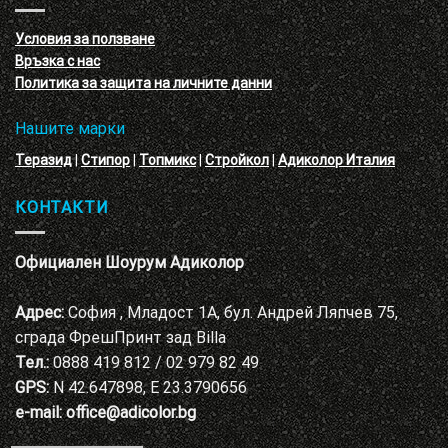
с
декоративни
VELE
мазилки
материал
Условия за ползване
Адиколор
Връзка с нас
Варна
Политика за защита на личните данни
Нашите марки
Теразид
|
Стипор
|
Топмикс
|
Стройкол
|
Адиколор Италия
КОНТАКТИ
Официален Шоурум Адиколор
Адрес:
София , Младост 1А, бул. Андрей Ляпчев 75,
сграда ФрешПринт зад Billa
Тел.:
0888 419 812 / 02 979 82 49
GPS:
N 42.647898, E 23.3790656
e-mail:
office@adicolor.bg