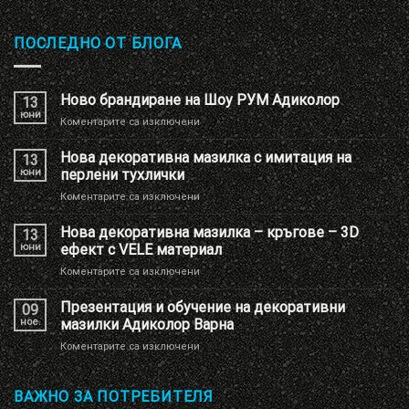
ПОСЛЕДНО ОТ БЛОГА
Ново брандиране на Шоу РУМ Адиколор
13
юни
за
Коментарите са изключени
Ново
брандиране
Нова декоративна мазилка с имитация на
13
на
юни
перлени тухлички
Шоу
за
Коментарите са изключени
РУМ
Нова
Адиколор
декоративна
Нова декоративна мазилка – кръгове – 3D
13
мазилка
юни
ефект с VELE материал
с
за
Коментарите са изключени
имитация
Нова
на
декоративна
Презентация и обучение на декоративни
перлени
09
мазилка
тухлички
ное.
мазилки Адиколор Варна
–
за
Коментарите са изключени
кръгове
Презентация
–
и
3D
обучение
ВАЖНО ЗА ПОТРЕБИТЕЛЯ
ефект
на