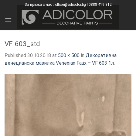
Skip
За връзка с нас : office@adicolor.bg | 0888 419 812
×
to
content
VF-603_std
Published
30.10.2018
at
500 × 500
in
Декоративна
венецианска мазилка Venexian Faux – VF 603 1л.