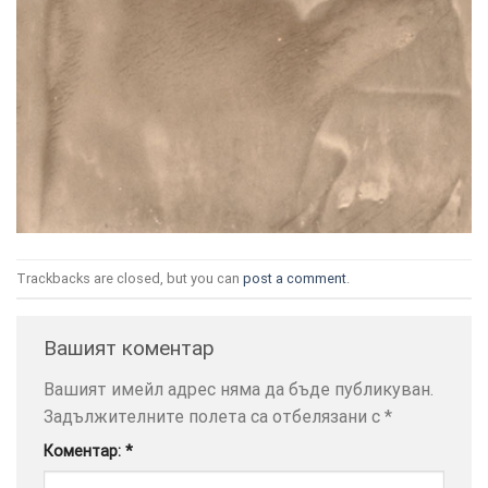
ТОЗИ
×
САЙТ
ИЗПОЛЗВА
БИСКВИТКИ.
ПОВЕЧЕ
Trackbacks are closed, but you can
post a comment
.
ИНФОРМАЦИЯ
МОЖЕТЕ
Вашият коментар
ДА
НАМЕРИТЕ
Вашият имейл адрес няма да бъде публикуван.
ТУК.
Задължителните полета са отбелязани с
*
Коментар:
*
УСЛУГИ
ОПЦИИ