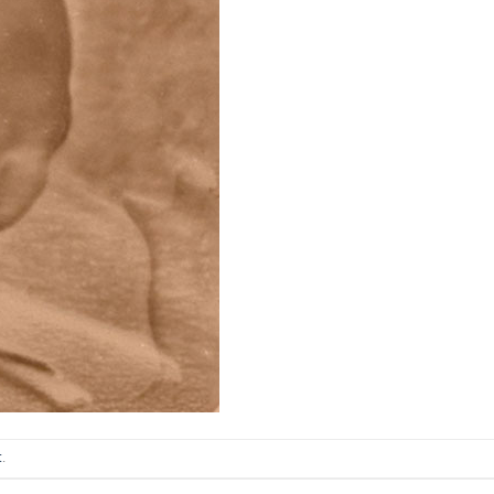
ИТКИ.
×
ТЕ ДА
t
.