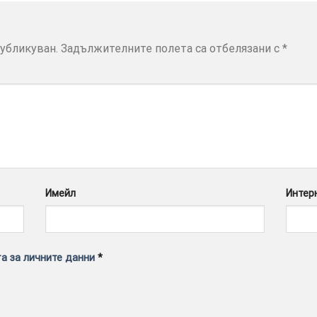
убликуван.
Задължителните полета са отбелязани с
*
Имейл
Интер
а за личните данни
*