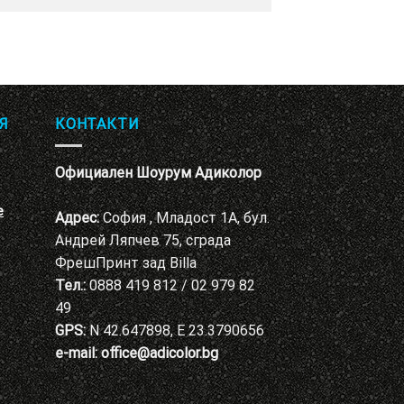
Я
КОНТАКТИ
Официален Шоурум Адиколор
е
Адрес:
София , Младост 1А, бул.
Андрей Ляпчев 75, сграда
ФрешПринт зад Billa
Тел.:
0888 419 812 / 02 979 82
49
GPS:
N 42.647898, E 23.3790656
e-mail:
office@adicolor.bg