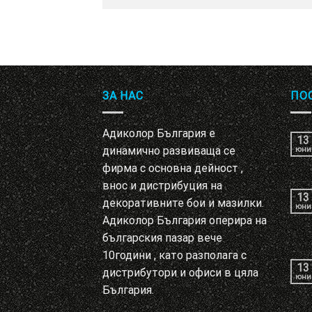
ЗА НАС
ПО
Адиколор България е
13
динамично развиваща се
юни
фирма с основна дейност ,
внос и дистрибуция на
13
декоративните бои и мазилки.
юни
Адиколор България оперира на
българския пазар вече
10години , като разполага с
13
дистрибутори и офиси в цяла
юни
България.