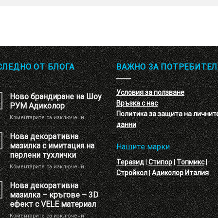
СЛЕДНО ОТ БЛОГА
ВАЖНО ЗА ПОТРЕБИТЕЛ
Условия за ползване
Ново брандиране на Шоу
Връзка с нас
РУМ Адиколор
Политика за защита на личнит
за
Коментарите са изключени
данни
Ново
брандиране
Нова декоративна
на
мазилка с имитация на
Нашите марки
Шоу
перлени тухлички
РУМ
Теразид
|
Стипор
|
Топмикс
|
за
Коментарите са изключени
Адиколор
Стройкол
|
Адиколор Италия
Нова
декоративна
Нова декоративна
мазилка
мазилка – кръгове – 3D
с
ефект с VELE материал
имитация
за
Коментарите са изключени
на