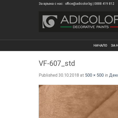
Skip
За връзка с нас : office@adicolor.bg | 0888 419 812
×
to
content
НАЧАЛО
ЗА 
VF-607_std
Published
30.10.2018
at
500 × 500
in
Деко