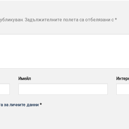
убликуван.
Задължителните полета са отбелязани с
*
Имейл
Интер
а за личните данни
*