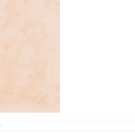
ИТКИ.
×
ТЕ ДА
t
.