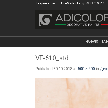
Skip
За връзка с нас : office@adicolor.bg | 0888 419 812
×
to
content
НАЧАЛО
ЗА 
VF-610_std
Published
30.10.2018
at
500 × 500
in
Деко