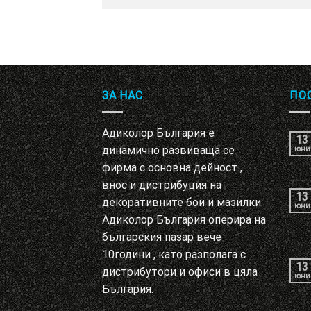
ЗА НАС
ПО
Адиколор България е
13
динамично развиваща се
юни
фирма с основна дейност ,
внос и дистрибуция на
13
декоративните бои и мазилки.
юни
Адиколор България оперира на
българския пазар вече
10години , като разполага с
13
дистрибутори и офиси в цяла
юни
България.