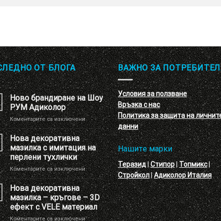
СЛЕДНО ОТ БЛОГА
ВАЖНО ЗА ПОТРЕБИТЕЛ
Условия за ползване
Ново брандиране на Шоу
Връзка с нас
РУМ Адиколор
Политика за защита на личнит
за
Коментарите са изключени
данни
Ново
брандиране
Нова декоративна
на
мазилка с имитация на
Нашите марки
Шоу
перлени тухлички
РУМ
Теразид
|
Стипор
|
Топмикс
|
за
Коментарите са изключени
Адиколор
Стройкол
|
Адиколор Италия
Нова
декоративна
Нова декоративна
мазилка
мазилка – кръгове – 3D
с
ефект с VELE материал
имитация
за
Коментарите са изключени
на