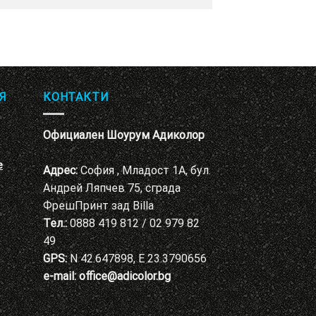
Я
КОНТАКТИ
Официален Шоурум Адиколор
е
Адрес:
София , Младост 1А, бул.
Андрей Ляпчев 75, сграда
ФрешПринт зад Billa
Тел.:
0888 419 812 / 02 979 82
49
GPS:
N 42.647898, E 23.3790656
e-mail:
office@adicolor.bg