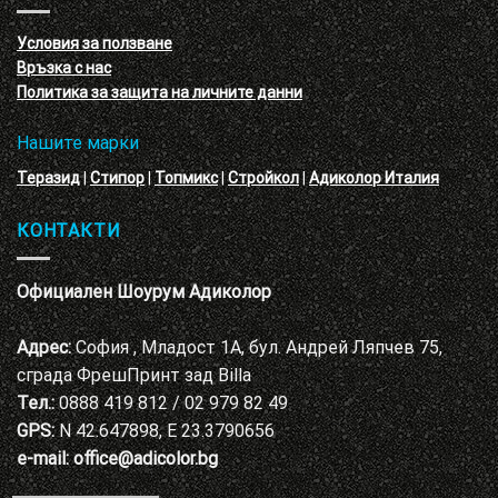
с
декоративни
VELE
мазилки
материал
Условия за ползване
Адиколор
Връзка с нас
Варна
Политика за защита на личните данни
Нашите марки
Теразид
|
Стипор
|
Топмикс
|
Стройкол
|
Адиколор Италия
КОНТАКТИ
Официален Шоурум Адиколор
Адрес:
София , Младост 1А, бул. Андрей Ляпчев 75,
сграда ФрешПринт зад Billa
Тел.:
0888 419 812 / 02 979 82 49
GPS:
N 42.647898, E 23.3790656
e-mail:
office@adicolor.bg