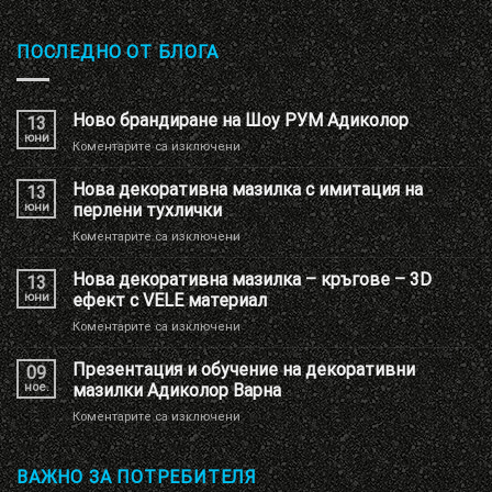
ПОСЛЕДНО ОТ БЛОГА
Ново брандиране на Шоу РУМ Адиколор
13
юни
за
Коментарите са изключени
Ново
брандиране
Нова декоративна мазилка с имитация на
13
на
юни
перлени тухлички
Шоу
за
Коментарите са изключени
РУМ
Нова
Адиколор
декоративна
Нова декоративна мазилка – кръгове – 3D
13
мазилка
юни
ефект с VELE материал
с
за
Коментарите са изключени
имитация
Нова
на
декоративна
Презентация и обучение на декоративни
перлени
09
мазилка
тухлички
ное.
мазилки Адиколор Варна
–
за
Коментарите са изключени
кръгове
Презентация
–
и
3D
обучение
ВАЖНО ЗА ПОТРЕБИТЕЛЯ
ефект
на