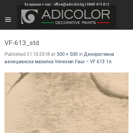
Skip
За връзка с нас : office@adicolor.bg | 0888 419 812
×
to
content
VF-613_std
Published
31.10.2018
at
500 × 500
in
Декоративна
венецианска мазилка Venexian Faux – VF 613 1л.