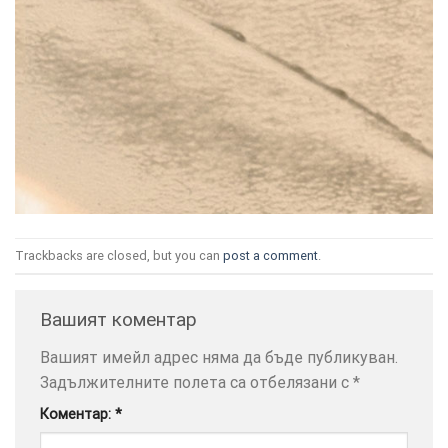
ТОЗИ
×
САЙТ
ИЗПОЛЗВА
БИСКВИТКИ.
ПОВЕЧЕ
Trackbacks are closed, but you can
post a comment
.
ИНФОРМАЦИЯ
МОЖЕТЕ
Вашият коментар
ДА
НАМЕРИТЕ
Вашият имейл адрес няма да бъде публикуван.
ТУК.
Задължителните полета са отбелязани с
*
Коментар:
*
УСЛУГИ
ОПЦИИ