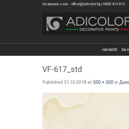
Skip
За връзка с нас : office@adicolor.bg | 0888 419 812
×
to
content
НАЧАЛО
ЗА 
VF-617_std
Published
31.10.2018
at
500 × 500
in
Деко