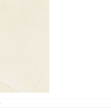
ИТКИ.
×
ТЕ ДА
t
.