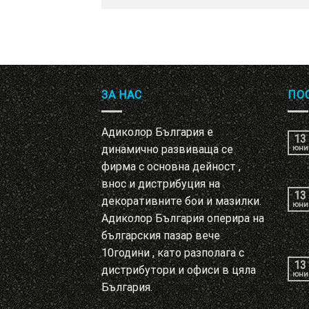
ЗА НАС
ПО
Адиколор България е
13
динамично развиваща се
юни
фирма с основна дейност ,
внос и дистрибуция на
13
декоративните бои и мазилки.
юни
Адиколор България оперира на
българския пазар вече
10години , като разполага с
13
дистрибутори и офиси в цяла
юни
България.