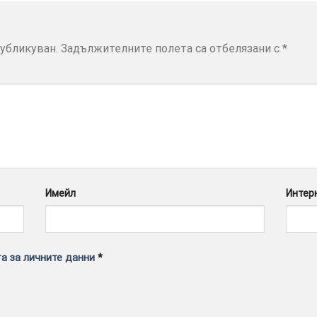
убликуван.
Задължителните полета са отбелязани с
*
Имейл
Интер
а за личните данни
*