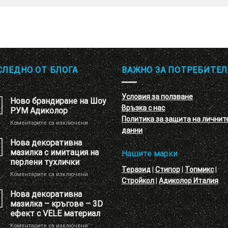
СЛЕДНО ОТ БЛОГА
ВАЖНО ЗА ПОТРЕБИТЕЛ
Условия за ползване
Ново брандиране на Шоу
Връзка с нас
РУМ Адиколор
Политика за защита на личнит
за
Коментарите са изключени
данни
Ново
брандиране
Нова декоративна
на
мазилка с имитация на
Нашите марки
Шоу
перлени тухлички
РУМ
Теразид
|
Стипор
|
Топмикс
|
за
Коментарите са изключени
Адиколор
Стройкол
|
Адиколор Италия
Нова
декоративна
Нова декоративна
мазилка
мазилка – кръгове – 3D
с
ефект с VELE материал
имитация
за
Коментарите са изключени
на