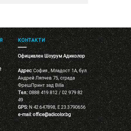
Я
КОНТАКТИ
Официален Шоурум Адиколор
е
Адрес:
София , Младост 1А, бул.
Андрей Ляпчев 75, сграда
ФрешПринт зад Billa
Тел.:
0888 419 812 / 02 979 82
49
GPS:
N 42.647898, E 23.3790656
e-mail:
office@adicolor.bg