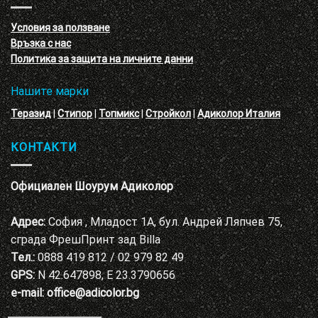
с
декоративни
VELE
мазилки
материал
Условия за ползване
Адиколор
Връзка с нас
Варна
Политика за защита на личните данни
Нашите марки
Теразид
|
Стипор
|
Топмикс
|
Стройкол
|
Адиколор Италия
КОНТАКТИ
Официален Шоурум Адиколор
Адрес:
София , Младост 1А, бул. Андрей Ляпчев 75,
сграда ФрешПринт зад Billa
Тел.:
0888 419 812 / 02 979 82 49
GPS:
N 42.647898, E 23.3790656
e-mail:
office@adicolor.bg