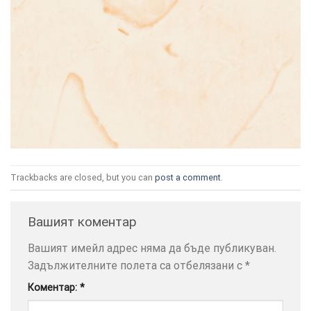
ТОЗИ
×
САЙТ
ИЗПОЛЗВА
БИСКВИТКИ.
ПОВЕЧЕ
Trackbacks are closed, but you can
post a comment
.
ИНФОРМАЦИЯ
МОЖЕТЕ
Вашият коментар
ДА
НАМЕРИТЕ
Вашият имейл адрес няма да бъде публикуван.
ТУК.
Задължителните полета са отбелязани с
*
Коментар:
*
УСЛУГИ
ОПЦИИ