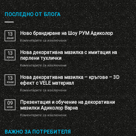
ПОСЛЕДНО ОТ БЛОГА
Ново брандиране на Шоу РУМ Адиколор
13
юни
за
Коментарите са изключени
Ново
брандиране
Нова декоративна мазилка с имитация на
13
на
юни
перлени тухлички
Шоу
за
Коментарите са изключени
РУМ
Нова
Адиколор
декоративна
Нова декоративна мазилка – кръгове – 3D
13
мазилка
юни
ефект с VELE материал
с
за
Коментарите са изключени
имитация
Нова
на
декоративна
Презентация и обучение на декоративни
перлени
09
мазилка
тухлички
ное.
мазилки Адиколор Варна
–
за
Коментарите са изключени
кръгове
Презентация
–
и
3D
обучение
ВАЖНО ЗА ПОТРЕБИТЕЛЯ
ефект
на