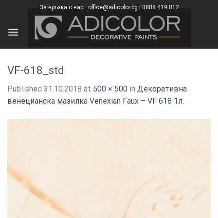
Skip
За връзка с нас : office@adicolor.bg | 0888 419 812
×
to
content
VF-618_std
Published
31.10.2018
at
500 × 500
in
Декоративна
венецианска мазилка Venexian Faux – VF 618 1л.