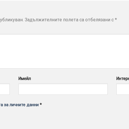
убликуван.
Задължителните полета са отбелязани с
*
Имейл
Интер
а за личните данни
*