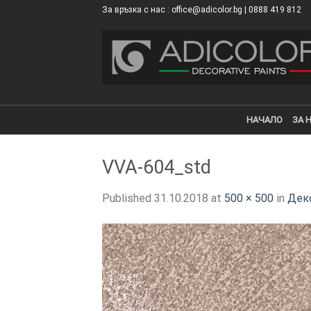
Skip
За връзка с нас : office@adicolor.bg | 0888 419 812
×
to
content
НАЧАЛО
ЗА 
VVA-604_std
Published
31.10.2018
at
500 × 500
in
Дек