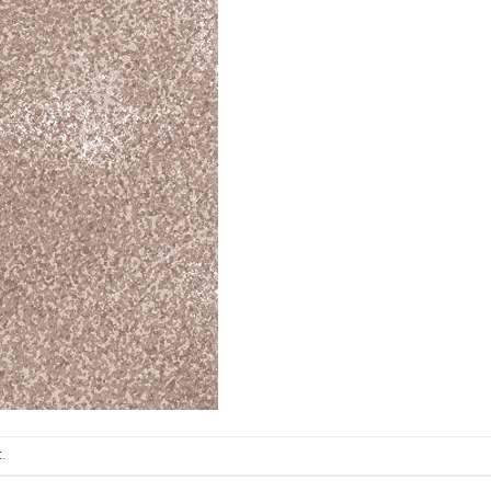
ИТКИ.
×
ТЕ ДА
t
.