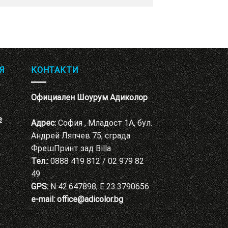
Я
КОНТАКТИ
Официален Шоурум Адиколор
е
Адрес:
София , Младост 1А, бул.
Андрей Ляпчев 75, сграда
ФрешПринт зад Billa
Тел.:
0888 419 812 / 02 979 82
49
GPS:
N 42.647898, E 23.3790656
e-mail:
office@adicolor.bg