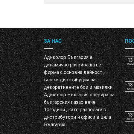
ЗА НАС
ПО
Адиколор България е
13
динамично развиваща се
юни
фирма с основна дейност ,
внос и дистрибуция на
13
декоративните бои и мазилки.
юни
Адиколор България оперира на
българския пазар вече
10години , като разполага с
13
дистрибутори и офиси в цяла
юни
България.