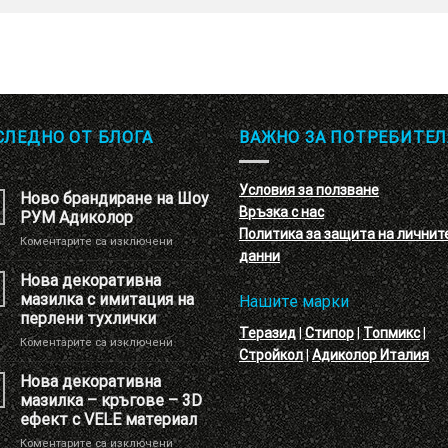
СЛЕДНО ОТ БЛОГА
ВАЖНО ЗА ПОТРЕБИТЕЛ
Условия за ползване
Ново брандиране на Шоу
Връзка с нас
РУМ Адиколор
Политика за защита на личнит
за
Коментарите са изключени
данни
Ново
брандиране
Нова декоративна
на
мазилка с имитация на
Нашите марки
Шоу
перлени тухлички
РУМ
Теразид
|
Стипор
|
Топмикс
|
за
Коментарите са изключени
Адиколор
Стройкол
|
Адиколор Италия
Нова
декоративна
Нова декоративна
мазилка
мазилка – кръгове – 3D
с
ефект с VELE материал
имитация
за
Коментарите са изключени
на