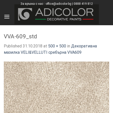
Skip
За връзка с нас : office@adicolor.bg | 0888 419 812
×
to
content
VVA-609_std
Published
31.10.2018
at
500 × 500
in
Декоративна
мазилка VELI&VELLUTI сребърна VVA609