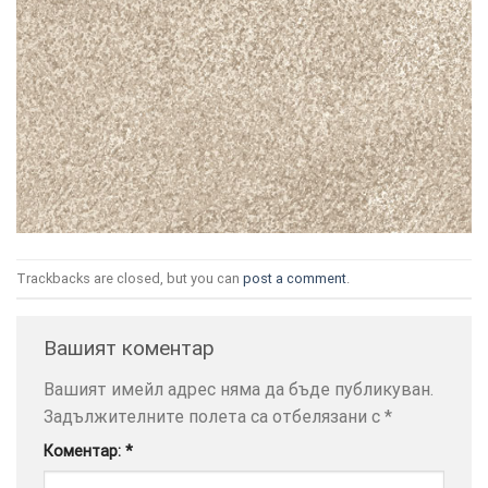
ТОЗИ
×
САЙТ
ИЗПОЛЗВА
БИСКВИТКИ.
ПОВЕЧЕ
Trackbacks are closed, but you can
post a comment
.
ИНФОРМАЦИЯ
МОЖЕТЕ
Вашият коментар
ДА
НАМЕРИТЕ
Вашият имейл адрес няма да бъде публикуван.
ТУК.
Задължителните полета са отбелязани с
*
Коментар:
*
УСЛУГИ
ОПЦИИ