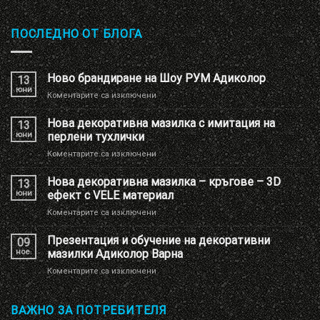
ПОСЛЕДНО ОТ БЛОГА
Ново брандиране на Шоу РУМ Адиколор
13
юни
за
Коментарите са изключени
Ново
брандиране
Нова декоративна мазилка с имитация на
13
на
юни
перлени тухлички
Шоу
за
Коментарите са изключени
РУМ
Нова
Адиколор
декоративна
Нова декоративна мазилка – кръгове – 3D
13
мазилка
юни
ефект с VELE материал
с
за
Коментарите са изключени
имитация
Нова
на
декоративна
Презентация и обучение на декоративни
перлени
09
мазилка
тухлички
ное.
мазилки Адиколор Варна
–
за
Коментарите са изключени
кръгове
Презентация
–
и
3D
обучение
ВАЖНО ЗА ПОТРЕБИТЕЛЯ
ефект
на