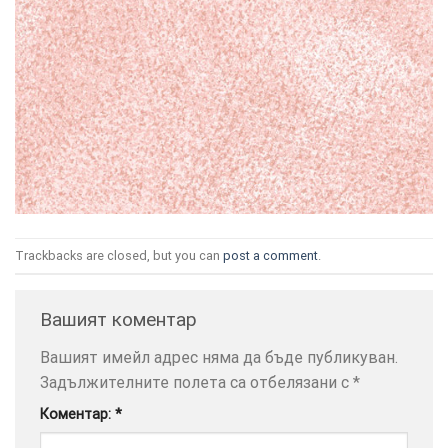
ТОЗИ
×
САЙТ
ИЗПОЛЗВА
БИСКВИТКИ.
ПОВЕЧЕ
Trackbacks are closed, but you can
post a comment
.
ИНФОРМАЦИЯ
МОЖЕТЕ
Вашият коментар
ДА
НАМЕРИТЕ
Вашият имейл адрес няма да бъде публикуван.
ТУК.
Задължителните полета са отбелязани с
*
Коментар:
*
УСЛУГИ
ОПЦИИ