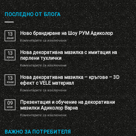
ПОСЛЕДНО ОТ БЛОГА
Ново брандиране на Шоу РУМ Адиколор
13
юни
за
Коментарите са изключени
Ново
брандиране
Нова декоративна мазилка с имитация на
13
на
юни
перлени тухлички
Шоу
за
Коментарите са изключени
РУМ
Нова
Адиколор
декоративна
Нова декоративна мазилка – кръгове – 3D
13
мазилка
юни
ефект с VELE материал
с
за
Коментарите са изключени
имитация
Нова
на
декоративна
Презентация и обучение на декоративни
перлени
09
мазилка
тухлички
ное.
мазилки Адиколор Варна
–
за
Коментарите са изключени
кръгове
Презентация
–
и
3D
обучение
ВАЖНО ЗА ПОТРЕБИТЕЛЯ
ефект
на