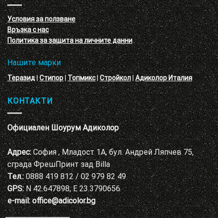
с
декоративни
VELE
мазилки
материал
Условия за ползване
Адиколор
Връзка с нас
Варна
Политика за защита на личните данни
Нашите марки
Теразид
|
Стипор
|
Топмикс
|
Стройкол
|
Адиколор Италия
КОНТАКТИ
Официален Шоурум Адиколор
Адрес:
София , Младост 1А, бул. Андрей Ляпчев 75,
сграда ФрешПринт зад Billa
Тел.:
0888 419 812 / 02 979 82 49
GPS:
N 42.647898, E 23.3790656
e-mail:
office@adicolor.bg