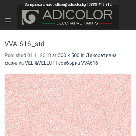
Skip
За връзка с нас : office@adicolor.bg | 0888 419 812
×
to
content
VVA-616_std
Published
01.11.2018
at
500 × 500
in
Декоративна
мазилка VELI&VELLUTI сребърна VVA616