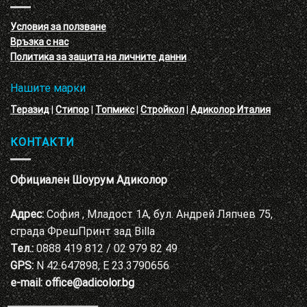
с
декоративни
VELE
мазилки
материал
Условия за ползване
Адиколор
Връзка с нас
Варна
Политика за защита на личните данни
Нашите марки
Теразид
|
Стипор
|
Топмикс
|
Стройкол
|
Адиколор Италия
КОНТАКТИ
Официален Шоурум Адиколор
Адрес:
София , Младост 1А, бул. Андрей Ляпчев 75,
сграда ФрешПринт зад Billa
Тел.:
0888 419 812 / 02 979 82 49
GPS:
N 42.647898, E 23.3790656
e-mail:
office@adicolor.bg