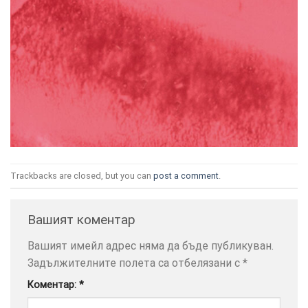
ТОЗИ
×
САЙТ
ИЗПОЛЗВА
БИСКВИТКИ.
ПОВЕЧЕ
Trackbacks are closed, but you can
post a comment
.
ИНФОРМАЦИЯ
МОЖЕТЕ
Вашият коментар
ДА
НАМЕРИТЕ
Вашият имейл адрес няма да бъде публикуван.
ТУК.
Задължителните полета са отбелязани с
*
Коментар:
*
УСЛУГИ
ОПЦИИ