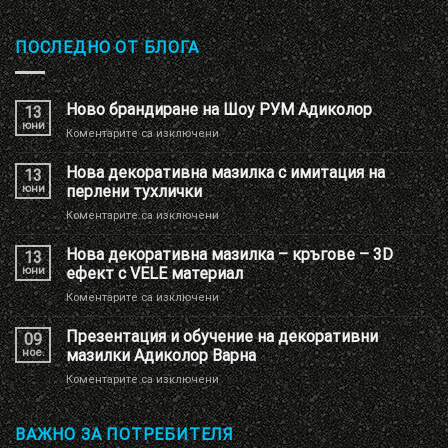
ПОСЛЕДНО ОТ БЛОГА
Ново брандиране на Шоу РУМ Адиколор
13
юни
за
Коментарите са изключени
Ново
брандиране
Нова декоративна мазилка с имитация на
13
на
юни
перлени тухлички
Шоу
за
Коментарите са изключени
РУМ
Нова
Адиколор
декоративна
Нова декоративна мазилка – кръгове – 3D
13
мазилка
юни
ефект с VELE материал
с
за
Коментарите са изключени
имитация
Нова
на
декоративна
Презентация и обучение на декоративни
перлени
09
мазилка
тухлички
ное.
мазилки Адиколор Варна
–
за
Коментарите са изключени
кръгове
Презентация
–
и
3D
обучение
ВАЖНО ЗА ПОТРЕБИТЕЛЯ
ефект
на