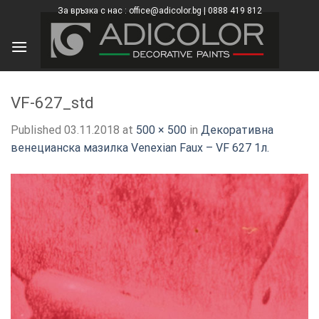
Skip
За връзка с нас : office@adicolor.bg | 0888 419 812
×
to
content
VF-627_std
Published
03.11.2018
at
500 × 500
in
Декоративна
венецианска мазилка Venexian Faux – VF 627 1л.