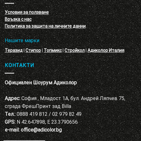
с
декоративни
VELE
мазилки
материал
Условия за ползване
Адиколор
Връзка с нас
Варна
Политика за защита на личните данни
Нашите марки
Теразид
|
Стипор
|
Топмикс
|
Стройкол
|
Адиколор Италия
КОНТАКТИ
Официален Шоурум Адиколор
Адрес:
София , Младост 1А, бул. Андрей Ляпчев 75,
сграда ФрешПринт зад Billa
Тел.:
0888 419 812 / 02 979 82 49
GPS:
N 42.647898, E 23.3790656
e-mail:
office@adicolor.bg