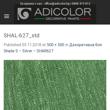
Skip
За връзка с нас : office@adicolor.bg | 0888 419 812
×
to
content
SHAL-627_std
Published
03.11.2018
at
500 × 500
in
Декоративна боя
Shade S – Silver – SHAR627