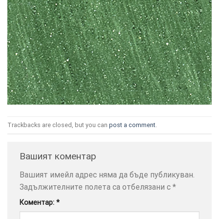
ТОЗИ
×
САЙТ
ИЗПОЛЗВА
БИСКВИТКИ.
ПОВЕЧЕ
Trackbacks are closed, but you can
post a comment
.
ИНФОРМАЦИЯ
МОЖЕТЕ
Вашият коментар
ДА
НАМЕРИТЕ
Вашият имейл адрес няма да бъде публикуван.
ТУК.
Задължителните полета са отбелязани с
*
Коментар:
*
УСЛУГИ
ОПЦИИ