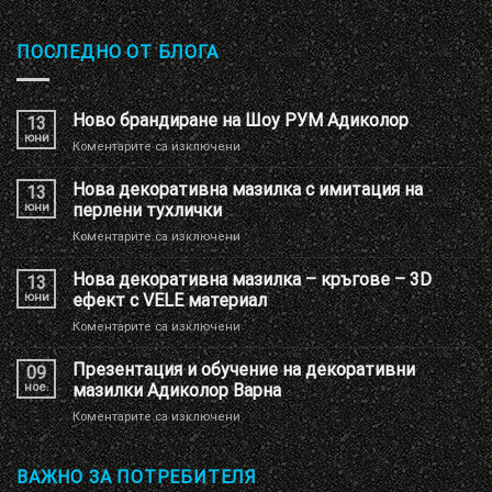
ПОСЛЕДНО ОТ БЛОГА
Ново брандиране на Шоу РУМ Адиколор
13
юни
за
Коментарите са изключени
Ново
брандиране
Нова декоративна мазилка с имитация на
13
на
юни
перлени тухлички
Шоу
за
Коментарите са изключени
РУМ
Нова
Адиколор
декоративна
Нова декоративна мазилка – кръгове – 3D
13
мазилка
юни
ефект с VELE материал
с
за
Коментарите са изключени
имитация
Нова
на
декоративна
Презентация и обучение на декоративни
перлени
09
мазилка
тухлички
ное.
мазилки Адиколор Варна
–
за
Коментарите са изключени
кръгове
Презентация
–
и
3D
обучение
ВАЖНО ЗА ПОТРЕБИТЕЛЯ
ефект
на