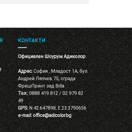
Я
КОНТАКТИ
Официален Шоурум Адиколор
е
Адрес:
София , Младост 1А, бул.
Андрей Ляпчев 75, сграда
ФрешПринт зад Billa
Тел.:
0888 419 812 / 02 979 82
49
GPS:
N 42.647898, E 23.3790656
e-mail:
office@adicolor.bg