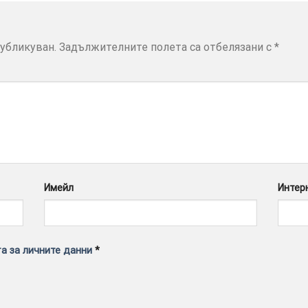
убликуван.
Задължителните полета са отбелязани с
*
Имейл
Интер
а за личните данни
*