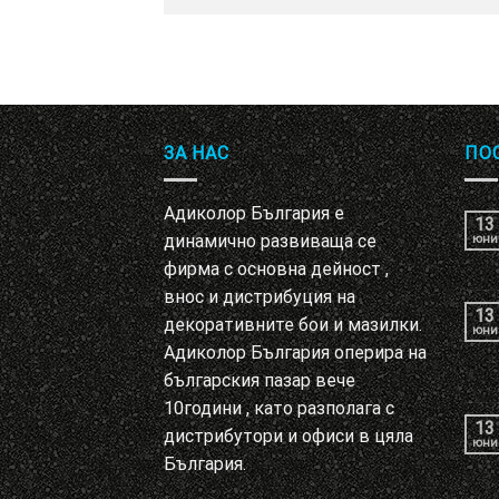
ЗА НАС
ПО
Адиколор България е
13
динамично развиваща се
юни
фирма с основна дейност ,
внос и дистрибуция на
13
декоративните бои и мазилки.
юни
Адиколор България оперира на
българския пазар вече
10години , като разполага с
13
дистрибутори и офиси в цяла
юни
България.