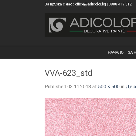
Skip
За връзка с нас : office@adicolor.bg | 0888 419 812
×
to
content
НАЧАЛО
ЗА 
VVA-623_std
Published
03.11.2018
at
500 × 500
in
Дек