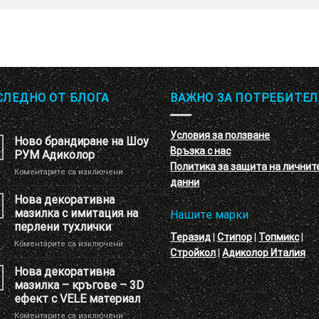
СЛЕДНО ОТ БЛОГА
ВАЖНО ЗА ПОТРЕБИТЕЛ
Условия за ползване
Ново брандиране на Шоу
Връзка с нас
РУМ Адиколор
Политика за защита на личнит
за
Коментарите са изключени
данни
Ново
брандиране
Нова декоративна
на
мазилка с имитация на
Нашите марки
Шоу
перлени тухлички
РУМ
Теразид
|
Стипор
|
Топмикс
|
за
Коментарите са изключени
Адиколор
Стройкол
|
Адиколор Италия
Нова
декоративна
Нова декоративна
мазилка
мазилка – кръгове – 3D
с
ефект с VELE материал
имитация
за
Коментарите са изключени
на