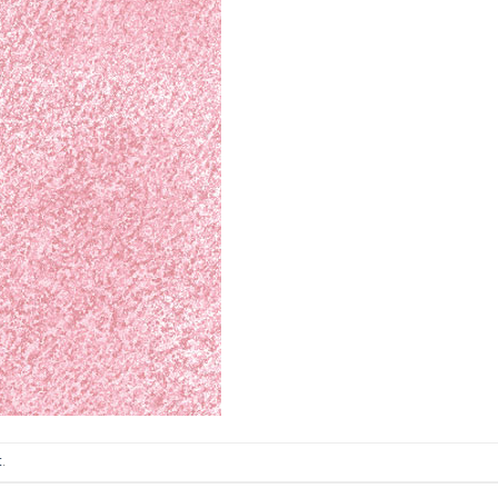
ИТКИ.
×
ТЕ ДА
t
.