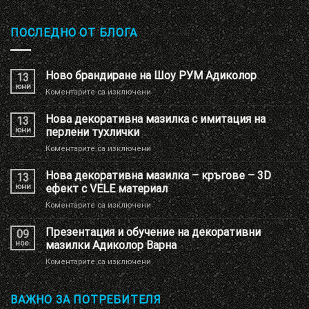
ПОСЛЕДНО ОТ БЛОГА
Ново брандиране на Шоу РУМ Адиколор
13
юни
за
Коментарите са изключени
Ново
брандиране
Нова декоративна мазилка с имитация на
13
на
юни
перлени тухлички
Шоу
за
Коментарите са изключени
РУМ
Нова
Адиколор
декоративна
Нова декоративна мазилка – кръгове – 3D
13
мазилка
юни
ефект с VELE материал
с
за
Коментарите са изключени
имитация
Нова
на
декоративна
Презентация и обучение на декоративни
перлени
09
мазилка
тухлички
ное.
мазилки Адиколор Варна
–
за
Коментарите са изключени
кръгове
Презентация
–
и
3D
обучение
ВАЖНО ЗА ПОТРЕБИТЕЛЯ
ефект
на