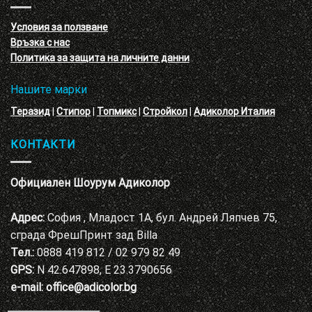
с
декоративни
VELE
мазилки
материал
Условия за ползване
Адиколор
Връзка с нас
Варна
Политика за защита на личните данни
Нашите марки
Теразид
|
Стипор
|
Топмикс
|
Стройкол
|
Адиколор Италия
КОНТАКТИ
Официален Шоурум Адиколор
Адрес:
София , Младост 1А, бул. Андрей Ляпчев 75,
сграда ФрешПринт зад Billa
Тел.:
0888 419 812 / 02 979 82 49
GPS:
N 42.647898, E 23.3790656
e-mail:
office@adicolor.bg