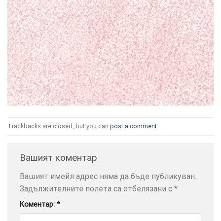
ТОЗИ
×
САЙТ
ИЗПОЛЗВА
БИСКВИТКИ.
ПОВЕЧЕ
Trackbacks are closed, but you can
post a comment
.
ИНФОРМАЦИЯ
МОЖЕТЕ
Вашият коментар
ДА
НАМЕРИТЕ
Вашият имейл адрес няма да бъде публикуван.
ТУК.
Задължителните полета са отбелязани с
*
Коментар:
*
УСЛУГИ
ОПЦИИ