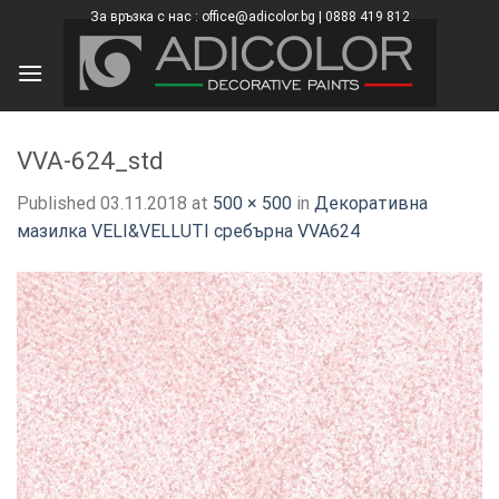
Skip
За връзка с нас : office@adicolor.bg | 0888 419 812
×
to
content
VVA-624_std
Published
03.11.2018
at
500 × 500
in
Декоративна
мазилка VELI&VELLUTI сребърна VVA624