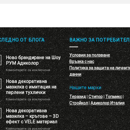
СЛЕДНО ОТ БЛОГА
ВАЖНО ЗА ПОТРЕБИТЕЛ
Условия за ползване
Ново брандиране на Шоу
Връзка с нас
РУМ Адиколор
Политика за защита на личнит
за
Коментарите са изключени
данни
Ново
брандиране
Нова декоративна
на
мазилка с имитация на
Нашите марки
Шоу
перлени тухлички
РУМ
Теразид
|
Стипор
|
Топмикс
|
за
Коментарите са изключени
Адиколор
Стройкол
|
Адиколор Италия
Нова
декоративна
Нова декоративна
мазилка
мазилка – кръгове – 3D
с
ефект с VELE материал
имитация
за
Коментарите са изключени
на