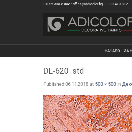
Skip
За връзка с нас : office@adicolor.bg | 0888 419 812
×
to
content
НАЧАЛО
ЗА 
DL-620_std
Published
06.11.2018
at
500 × 500
in
Деко