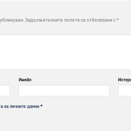
убликуван.
Задължителните полета са отбелязани с
*
Имейл
Интер
а за личните данни
*