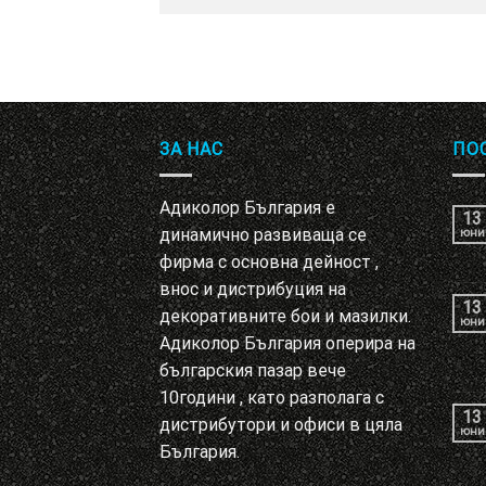
ЗА НАС
ПО
Адиколор България е
13
динамично развиваща се
юни
фирма с основна дейност ,
внос и дистрибуция на
13
декоративните бои и мазилки.
юни
Адиколор България оперира на
българския пазар вече
10години , като разполага с
13
дистрибутори и офиси в цяла
юни
България.