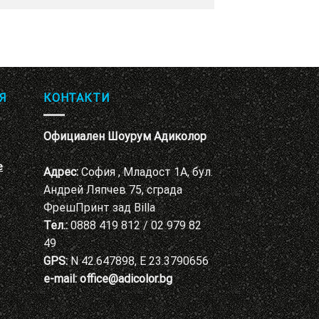
Я
КОНТАКТИ
Официален Шоурум Адиколор
е
Адрес:
София , Младост 1А, бул.
Андрей Ляпчев 75, сграда
ФрешПринт зад Billa
Тел.:
0888 419 812 / 02 979 82
49
GPS:
N 42.647898, E 23.3790656
e-mail:
office@adicolor.bg