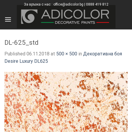
Skip
За връзка с нас : office@adicolor.bg | 0888 419 812
×
to
content
DL-625_std
Published
06.11.2018
at
500 × 500
in
Декоративна боя
Desire Luxury DL625