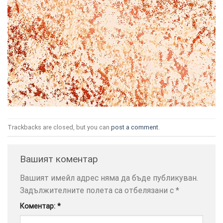
ТОЗИ
×
САЙТ
ИЗПОЛЗВА
БИСКВИТКИ.
ПОВЕЧЕ
Trackbacks are closed, but you can
post a comment
.
ИНФОРМАЦИЯ
МОЖЕТЕ
Вашият коментар
ДА
НАМЕРИТЕ
Вашият имейл адрес няма да бъде публикуван.
ТУК.
Задължителните полета са отбелязани с
*
Коментар:
*
УСЛУГИ
ОПЦИИ