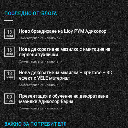
ПОСЛЕДНО ОТ БЛОГА
Ново брандиране на Шоу РУМ Адиколор
13
юни
за
Коментарите са изключени
Ново
брандиране
Нова декоративна мазилка с имитация на
13
на
юни
перлени тухлички
Шоу
за
Коментарите са изключени
РУМ
Нова
Адиколор
декоративна
Нова декоративна мазилка – кръгове – 3D
13
мазилка
юни
ефект с VELE материал
с
за
Коментарите са изключени
имитация
Нова
на
декоративна
Презентация и обучение на декоративни
перлени
09
мазилка
тухлички
ное.
мазилки Адиколор Варна
–
за
Коментарите са изключени
кръгове
Презентация
–
и
3D
обучение
ВАЖНО ЗА ПОТРЕБИТЕЛЯ
ефект
на