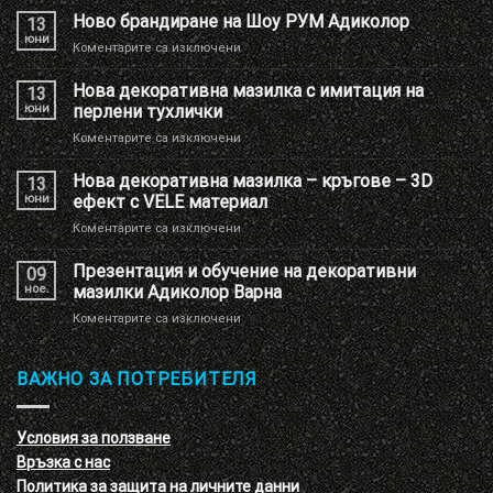
Ново брандиране на Шоу РУМ Адиколор
13
юни
за
Коментарите са изключени
Ново
брандиране
Нова декоративна мазилка с имитация на
13
на
юни
перлени тухлички
Шоу
за
Коментарите са изключени
РУМ
Нова
Адиколор
декоративна
Нова декоративна мазилка – кръгове – 3D
13
мазилка
юни
ефект с VELE материал
с
за
Коментарите са изключени
имитация
Нова
на
декоративна
Презентация и обучение на декоративни
перлени
09
мазилка
тухлички
ное.
мазилки Адиколор Варна
–
за
Коментарите са изключени
кръгове
Презентация
–
и
3D
обучение
ВАЖНО ЗА ПОТРЕБИТЕЛЯ
ефект
на
с
декоративни
VELE
мазилки
материал
Условия за ползване
Адиколор
Връзка с нас
Варна
Политика за защита на личните данни