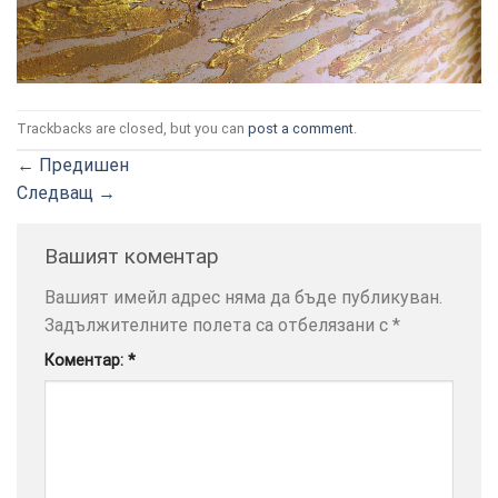
Trackbacks are closed, but you can
post a comment
.
ТОЗИ
×
←
Предишен
САЙТ
Следващ
→
ИЗПОЛЗВА
БИСКВИТКИ.
Вашият коментар
ПОВЕЧЕ
ИНФОРМАЦИЯ
Вашият имейл адрес няма да бъде публикуван.
МОЖЕТЕ
Задължителните полета са отбелязани с
*
ДА
Коментар:
*
НАМЕРИТЕ
ТУК.
УСЛУГИ
ОПЦИИ