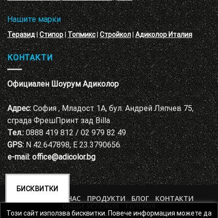
Нашите марки
Теразид
|
Стипор
|
Топмикс
|
Стройкол
|
Адиколор Италия
КОНТАКТИ
Официален Шоурум Адиколор
Адрес:
София , Младост 1А, бул. Андрей Ляпчев 75,
сграда ФрешПринт зад Billa
Тел.:
0888 419 812 / 02 979 82 49
GPS:
N 42.647898, E 23.3790656
e-mail:
office@adicolor.bg
БИСКВИТКИ
НАЧАЛО
ЗА НАС
ПРОДУКТИ
БЛОГ
КОНТАКТИ
ОБЩИ УСЛОВИЯ
ГАЛЕРИЯ
ПОЛИТИКА ЗА ЗАЩИТА НА ЛИЧНИТЕ ДАННИ
Този сайт използва бисквитки. Повече информация можете да