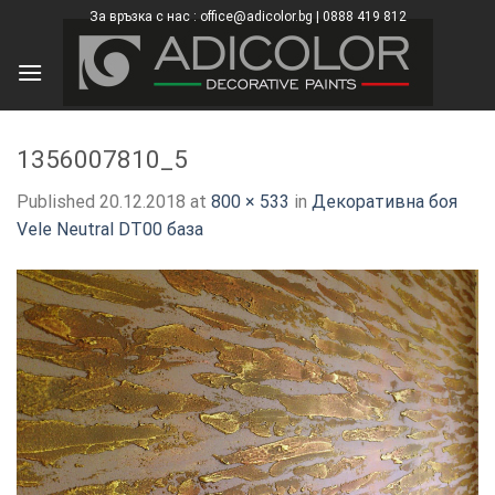
Skip
За връзка с нас : office@adicolor.bg | 0888 419 812
×
to
content
1356007810_5
Published
20.12.2018
at
800 × 533
in
Декоративна боя
Vele Neutral DT00 база