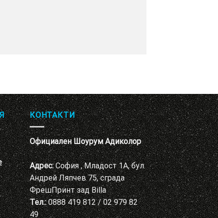
Я
КОНТАКТИ
Официален Шоурум Адиколор
е
Адрес:
София , Младост 1А, бул.
Андрей Ляпчев 75, сграда
ФрешПринт зад Billa
Тел.:
0888 419 812 / 02 979 82
49