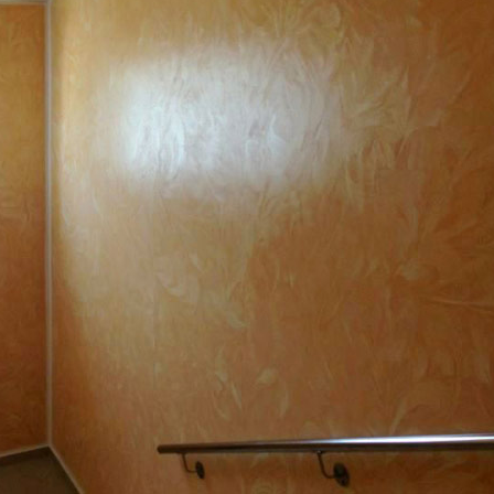
ИТКИ.
×
ТЕ ДА