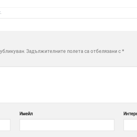
t
.
убликуван.
Задължителните полета са отбелязани с
*
Имейл
Интер