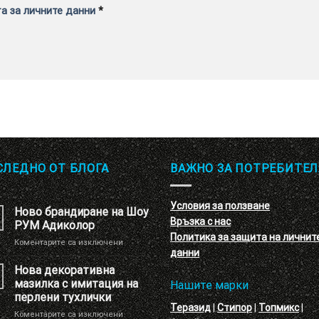
а за личните данни
*
СЛЕДНО ОТ БЛОГА
ВАЖНО ЗА ПОТРЕБИТЕЛ
Условия за ползване
Ново брандиране на Шоу
Връзка с нас
РУМ Адиколор
Политика за защита на личнит
за
Коментарите са изключени
данни
Ново
брандиране
Нова декоративна
на
мазилка с имитация на
Нашите марки
Шоу
перлени тухлички
РУМ
Теразид
|
Стипор
|
Топмикс
|
за
Коментарите са изключени
Адиколор