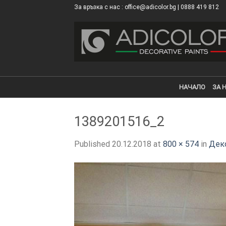
Skip
За връзка с нас : office@adicolor.bg | 0888 419 812
×
to
content
НАЧАЛО
ЗА 
1389201516_2
Published
20.12.2018
at
800 × 574
in
Деко