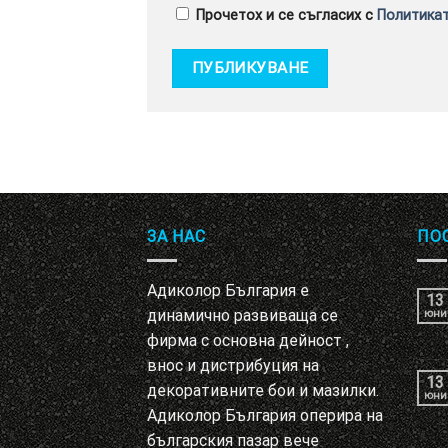
Прочетох и се съгласих с
Политикат
ЗА НАС
ПО
Адиколор България е
13
динамично развиваща се
юни
фирма с основна дейност ,
внос и дистрибуция на
13
декоративните бои и мазилки.
юни
Адиколор България оперира на
българския пазар вече