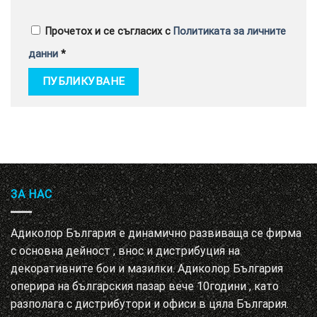
Прочетох и се съгласих с
Политиката за личните
данни
*
ЗА НАС
Адиколор България е динамично развиваща се фирма
с основна дейност , внос и дистрибуция на
декоративните бои и мазилки. Адиколор България
оперира на българския пазар вече 10години , като
разполага с дистрибутори и офиси в цяла България.