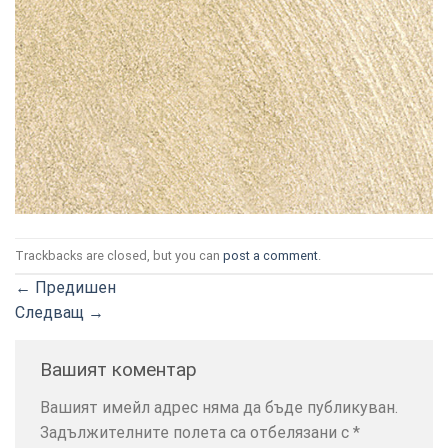
ТОЗИ
×
САЙТ
ИЗПОЛЗВА
БИСКВИТКИ.
Trackbacks are closed, but you can
post a comment
.
ПОВЕЧЕ
ИНФОРМАЦИЯ
←
Предишен
МОЖЕТЕ
Следващ
→
ДА
НАМЕРИТЕ
Вашият коментар
ТУК.
Вашият имейл адрес няма да бъде публикуван.
Задължителните полета са отбелязани с
*
УСЛУГИ
ОПЦИИ