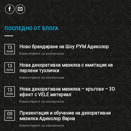
ПОСЛЕДНО ОТ БЛОГА
Ново брандиране на Шоу РУМ Адиколор
13
юни
за
Коментарите са изключени
Ново
брандиране
Нова декоративна мазилка с имитация на
13
на
юни
перлени тухлички
Шоу
за
Коментарите са изключени
РУМ
Нова
Адиколор
декоративна
Нова декоративна мазилка – кръгове – 3D
13
мазилка
юни
ефект с VELE материал
с
за
Коментарите са изключени
имитация
Нова
на
декоративна
Презентация и обучение на декоративни
перлени
09
мазилка
тухлички
ное.
мазилки Адиколор Варна
–
за
Коментарите са изключени
кръгове
Презентация