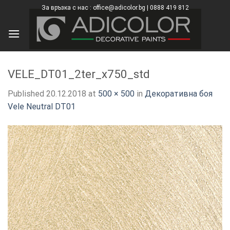
Skip
За връзка с нас : office@adicolor.bg | 0888 419 812
×
to
content
VELE_DT01_2ter_x750_std
Published
20.12.2018
at
500 × 500
in
Декоративна боя
Vele Neutral DT01