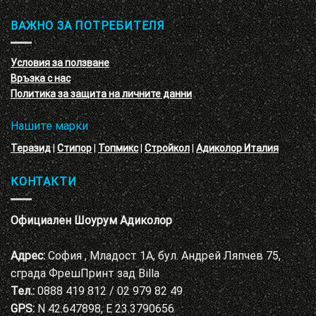
–
и
3D
обучение
ВАЖНО ЗА ПОТРЕБИТЕЛЯ
ефект
на
с
декоративни
VELE
мазилки
материал
Условия за ползване
Адиколор
Връзка с нас
Варна
Политика за защита на личните данни
Нашите марки
Теразид
|
Стипор
|
Топмикс
|
Стройкол
|
Адиколор Италия
КОНТАКТИ
Официален Шоурум Адиколор
Адрес:
София , Младост 1А, бул. Андрей Ляпчев 75,
сграда ФрешПринт зад Billa
Тел.:
0888 419 812 / 02 979 82 49
GPS:
N 42.647898, E 23.3790656