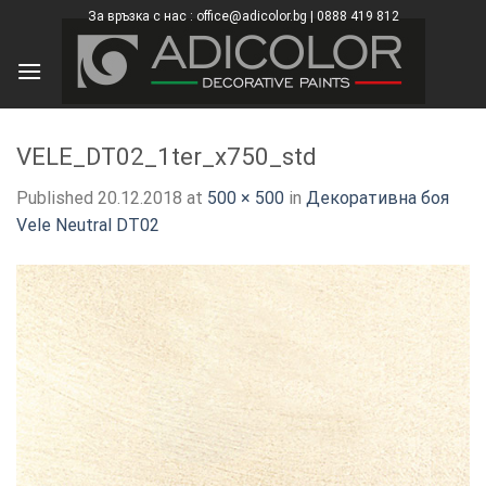
Skip
За връзка с нас : office@adicolor.bg | 0888 419 812
×
to
content
VELE_DT02_1ter_x750_std
Published
20.12.2018
at
500 × 500
in
Декоративна боя
Vele Neutral DT02