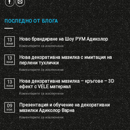
ПОСЛЕДНО ОТ БЛОГА
Ново брандиране на Шоу РУМ Адиколор
13
юни
за
Коментарите са изключени
Ново
брандиране
Нова декоративна мазилка с имитация на
13
на
юни
перлени тухлички
Шоу
за
Коментарите са изключени
РУМ
Нова
Адиколор
декоративна
Нова декоративна мазилка – кръгове – 3D
13
мазилка
юни
ефект с VELE материал
с
за
Коментарите са изключени
имитация
Нова
на
декоративна
Презентация и обучение на декоративни
перлени
09
мазилка
тухлички
ное.
мазилки Адиколор Варна
–
за
Коментарите са изключени
кръгове
Презентация
–
и
3D