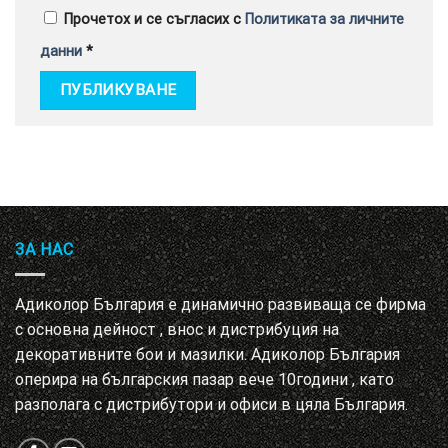
Прочетох и се съгласих с
Политиката за личните
данни
*
ЗА НАС
Адиколор България е динамично развиваща се фирма
с основна дейност , внос и дистрибуция на
декоративните бои и мазилки. Адиколор България
оперира на българския пазар вече 10години , като
разполага с дистрибутори и офиси в цяла България.