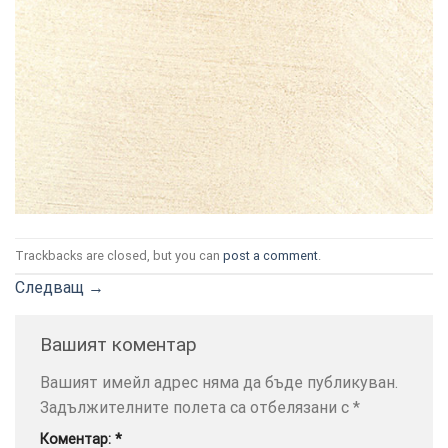
ТОЗИ
×
САЙТ
ИЗПОЛЗВА
БИСКВИТКИ.
Trackbacks are closed, but you can
post a comment
.
ПОВЕЧЕ
ИНФОРМАЦИЯ
Следващ
→
МОЖЕТЕ
ДА
Вашият коментар
НАМЕРИТЕ
ТУК.
Вашият имейл адрес няма да бъде публикуван.
Задължителните полета са отбелязани с
*
УСЛУГИ
ОПЦИИ
Коментар:
*