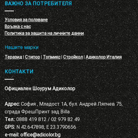
обучение
ВАЖНО ЗА ПОТРЕБИТЕЛЯ
ефект
на
с
декоративни
VELE
мазилки
материал
Условия за ползване
Адиколор
Връзка с нас
Варна
Политика за защита на личните данни
Нашите марки
Теразид
|
Стипор
|
Топмикс
|
Стройкол
|
Адиколор Италия
КОНТАКТИ
Официален Шоурум Адиколор
Адрес:
София , Младост 1А, бул. Андрей Ляпчев 75,
сграда ФрешПринт зад Billa
Тел.:
0888 419 812 / 02 979 82 49
GPS:
N 42.647898, E 23.3790656
e-mail:
office@adicolor.bg