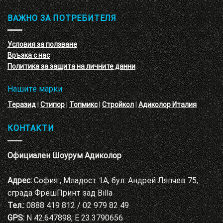
–
и
3D
обучение
ВАЖНО ЗА ПОТРЕБИТЕЛЯ
ефект
на
с
декоративни
VELE
мазилки
материал
Условия за ползване
Адиколор
Връзка с нас
Варна
Политика за защита на личните данни
Нашите марки
Теразид
|
Стипор
|
Топмикс
|
Стройкол
|
Адиколор Италия
КОНТАКТИ
Официален Шоурум Адиколор
Адрес:
София , Младост 1А, бул. Андрей Ляпчев 75,
сграда ФрешПринт зад Billa
Тел.:
0888 419 812 / 02 979 82 49
GPS:
N 42.647898, E 23.3790656