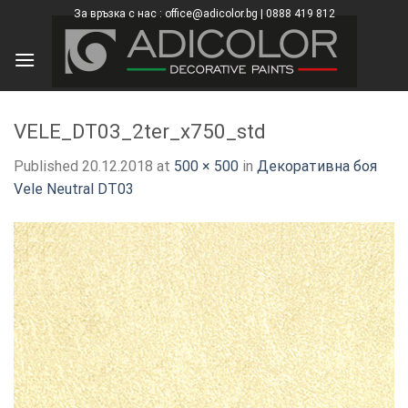
Skip
За връзка с нас : office@adicolor.bg | 0888 419 812
×
to
content
VELE_DT03_2ter_x750_std
Published
20.12.2018
at
500 × 500
in
Декоративна боя
Vele Neutral DT03