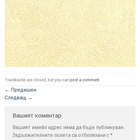
ТОЗИ
×
САЙТ
ИЗПОЛЗВА
БИСКВИТКИ.
Trackbacks are closed, but you can
post a comment
.
ПОВЕЧЕ
ИНФОРМАЦИЯ
←
Предишен
МОЖЕТЕ
Следващ
→
ДА
НАМЕРИТЕ
Вашият коментар
ТУК.
Вашият имейл адрес няма да бъде публикуван.
Задължителните полета са отбелязани с
*
УСЛУГИ
ОПЦИИ