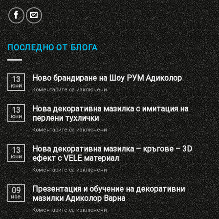
ПОСЛЕДНО ОТ БЛОГА
Ново брандиране на Шоу РУМ Адиколор
13
юни
за
Коментарите са изключени
Ново
брандиране
Нова декоративна мазилка с имитация на
13
на
юни
перлени тухлички
Шоу
за
Коментарите са изключени
РУМ
Нова
Адиколор
декоративна
Нова декоративна мазилка – кръгове – 3D
13
мазилка
юни
ефект с VELE материал
с
за
Коментарите са изключени
имитация
Нова
на
декоративна
Презентация и обучение на декоративни
перлени
09
мазилка
тухлички
ное.
мазилки Адиколор Варна
–
за
Коментарите са изключени
кръгове
Презентация