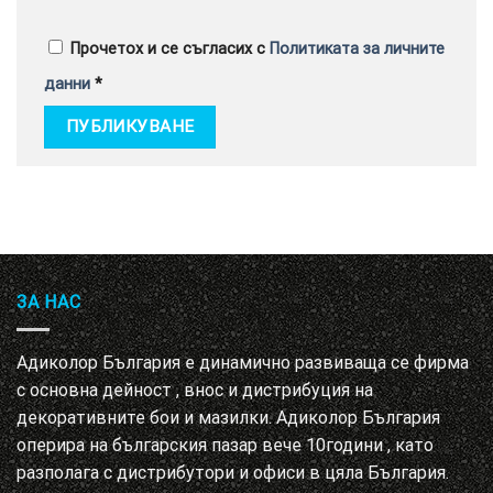
Прочетох и се съгласих с
Политиката за личните
данни
*
ЗА НАС
Адиколор България е динамично развиваща се фирма
с основна дейност , внос и дистрибуция на
декоративните бои и мазилки. Адиколор България
оперира на българския пазар вече 10години , като
разполага с дистрибутори и офиси в цяла България.