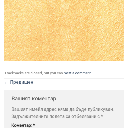
ТОЗИ
×
САЙТ
ИЗПОЛЗВА
БИСКВИТКИ.
Trackbacks are closed, but you can
post a comment
.
ПОВЕЧЕ
ИНФОРМАЦИЯ
←
Предишен
МОЖЕТЕ
ДА
Вашият коментар
НАМЕРИТЕ
ТУК.
Вашият имейл адрес няма да бъде публикуван.
Задължителните полета са отбелязани с
*
УСЛУГИ
ОПЦИИ
Коментар:
*