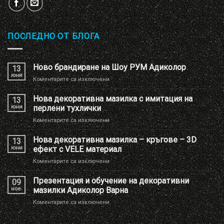
ПОСЛЕДНО ОТ БЛОГА
Ново брандиране на Шоу РУМ Адиколор
13
юни
за
Коментарите са изключени
Ново
брандиране
Нова декоративна мазилка с имитация на
13
на
юни
перлени тухлички
Шоу
за
Коментарите са изключени
РУМ
Нова
Адиколор
декоративна
Нова декоративна мазилка – кръгове – 3D
13
мазилка
юни
ефект с VELE материал
с
за
Коментарите са изключени
имитация
Нова
на
декоративна
Презентация и обучение на декоративни
перлени
09
мазилка
тухлички
ное.
мазилки Адиколор Варна
–
за
Коментарите са изключени
кръгове
Презентация
–
и
3D