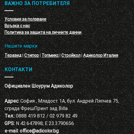
обучение
ВАЖНО ЗА ПОТРЕБИТЕЛЯ
ефект
на
с
декоративни
VELE
мазилки
материал
Условия за ползване
Адиколор
Връзка с нас
Варна
Политика за защита на личните данни
Нашите марки
Теразид
|
Стипор
|
Топмикс
|
Стройкол
|
Адиколор Италия
КОНТАКТИ
Официален Шоурум Адиколор
Адрес:
София , Младост 1А, бул. Андрей Ляпчев 75,
сграда ФрешПринт зад Billa
Тел.:
0888 419 812 / 02 979 82 49
GPS:
N 42.647898, E 23.3790656
e-mail:
office@adicolor.bg