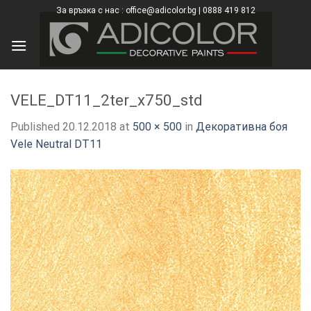
Skip
За връзка с нас : office@adicolor.bg | 0888 419 812
×
to
content
VELE_DT11_2ter_x750_std
Published
20.12.2018
at
500 × 500
in
Декоративна боя
Vele Neutral DT11