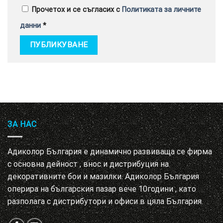
Прочетох и се съгласих с
Политиката за личните
данни
*
ЗА НАС
Адиколор България е динамично развиваща се фирма
с основна дейност , внос и дистрибуция на
декоративните бои и мазилки. Адиколор България
оперира на българския пазар вече 10години , като
разполага с дистрибутори и офиси в цяла България.