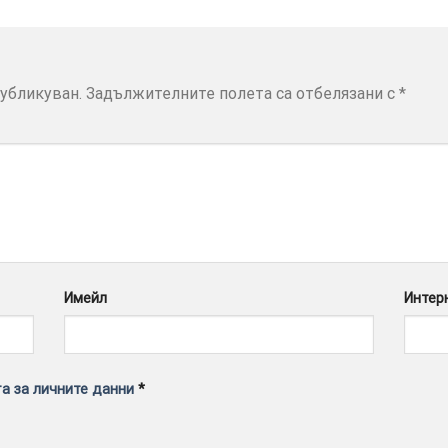
убликуван.
Задължителните полета са отбелязани с
*
Имейл
Интер
а за личните данни
*