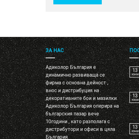
ЗА НАС
ПО
Адиколор България е
13
динамично развиваща се
юни
фирма с основна дейност ,
внос и дистрибуция на
13
декоративните бои и мазилки.
юни
Адиколор България оперира на
българския пазар вече
10години , като разполага с
13
дистрибутори и офиси в цяла
юни
България.