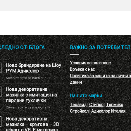
СЛЕДНО ОТ БЛОГА
ВАЖНО ЗА ПОТРЕБИТЕЛ
Условия за ползване
Ново брандиране на Шоу
Връзка с нас
РУМ Адиколор
Политика за защита на личнит
за
Коментарите са изключени
данни
Ново
брандиране
Нова декоративна
на
мазилка с имитация на
Нашите марки
Шоу
перлени тухлички
РУМ
Теразид
|
Стипор
|
Топмикс
|
за
Коментарите са изключени
Адиколор
Стройкол
|
Адиколор Италия
Нова
декоративна
Нова декоративна
мазилка
мазилка – кръгове – 3D
с
ефект с VELE материал