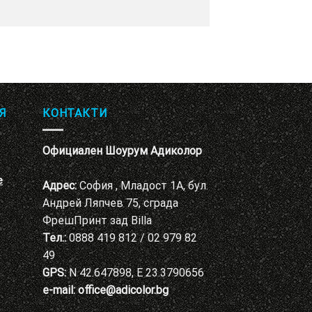
Я
КОНТАКТИ
Официален Шоурум Адиколор
е
Адрес:
София , Младост 1А, бул.
Андрей Ляпчев 75, сграда
ФрешПринт зад Billa
Тел.:
0888 419 812 / 02 979 82
49
GPS:
N 42.647898, E 23.3790656
e-mail:
office@adicolor.bg