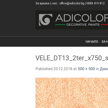
Skip
За връзка с нас : office@adicolor.bg | 0888 419 812
×
to
content
НАЧАЛО
ЗА 
VELE_DT13_2ter_x750_s
Published
20.12.2018
at
500 × 500
in
Деко