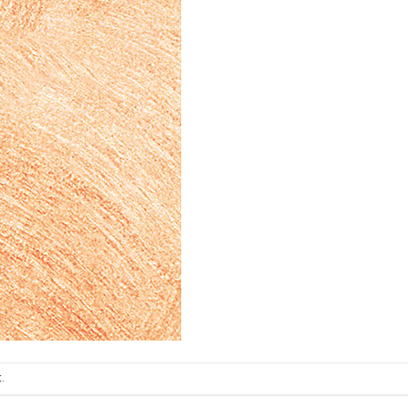
ИТКИ.
×
ТЕ ДА
t
.