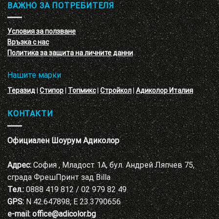
обучение
ВАЖНО ЗА ПОТРЕБИТЕЛЯ
ефект
на
с
декоративни
VELE
мазилки
материал
Условия за ползване
Адиколор
Връзка с нас
Варна
Политика за защита на личните данни
Нашите марки
Теразид
|
Стипор
|
Топмикс
|
Стройкол
|
Адиколор Италия
КОНТАКТИ
Официален Шоурум Адиколор
Адрес:
София , Младост 1А, бул. Андрей Ляпчев 75,
сграда ФрешПринт зад Billa
Тел.:
0888 419 812 / 02 979 82 49
GPS:
N 42.647898, E 23.3790656
e-mail:
office@adicolor.bg