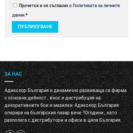
Прочетох и се съгласих с
Политиката за личните
данни
*
ЗА НАС
Адиколор България е динамично развиваща се фирма
с основна дейност , внос и дистрибуция на
декоративните бои и мазилки. Адиколор България
оперира на българския пазар вече 10години , като
разполага с дистрибутори и офиси в цяла България.