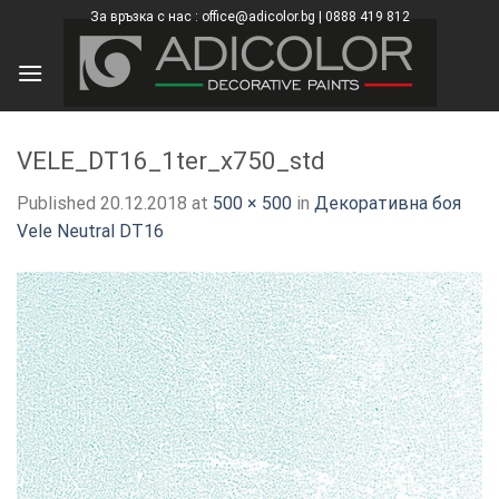
Skip
За връзка с нас : office@adicolor.bg | 0888 419 812
×
to
content
VELE_DT16_1ter_x750_std
Published
20.12.2018
at
500 × 500
in
Декоративна боя
Vele Neutral DT16