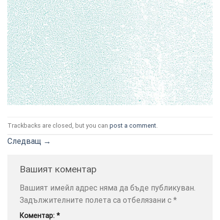
ТОЗИ
×
САЙТ
ИЗПОЛЗВА
БИСКВИТКИ.
Trackbacks are closed, but you can
post a comment
.
ПОВЕЧЕ
ИНФОРМАЦИЯ
Следващ
→
МОЖЕТЕ
ДА
Вашият коментар
НАМЕРИТЕ
ТУК.
Вашият имейл адрес няма да бъде публикуван.
Задължителните полета са отбелязани с
*
УСЛУГИ
ОПЦИИ
Коментар:
*