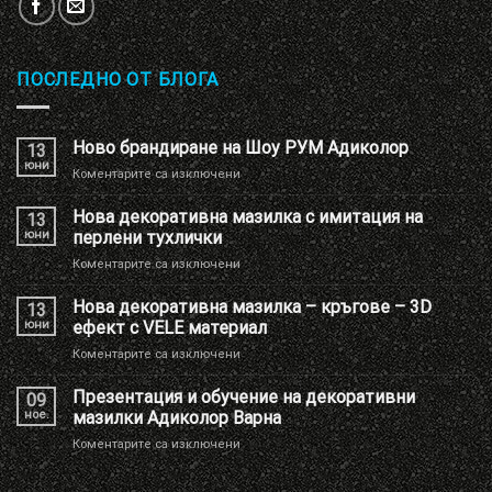
ПОСЛЕДНО ОТ БЛОГА
Ново брандиране на Шоу РУМ Адиколор
13
юни
за
Коментарите са изключени
Ново
брандиране
Нова декоративна мазилка с имитация на
13
на
юни
перлени тухлички
Шоу
за
Коментарите са изключени
РУМ
Нова
Адиколор
декоративна
Нова декоративна мазилка – кръгове – 3D
13
мазилка
юни
ефект с VELE материал
с
за
Коментарите са изключени
имитация
Нова
на
декоративна
Презентация и обучение на декоративни
перлени
09
мазилка
тухлички
ное.
мазилки Адиколор Варна
–
за
Коментарите са изключени
кръгове
Презентация
–
и
3D