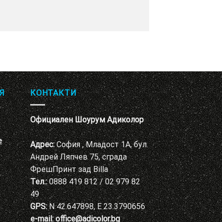
Я
КОНТАКТИ
Официален Шоурум Адиколор
е
Адрес:
София , Младост 1А, бул.
Андрей Ляпчев 75, сграда
ФрешПринт зад Billa
Тел.:
0888 419 812 / 02 979 82
49
GPS:
N 42.647898, E 23.3790656
e-mail:
office@adicolor.bg