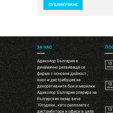
ЗА НАС
ПО
Адиколор България е
13
динамично развиваща се
юни
фирма с основна дейност ,
внос и дистрибуция на
13
декоративните бои и мазилки.
юни
Адиколор България оперира на
българския пазар вече
10години , като разполага с
13
дистрибутори и офиси в цяла
юни