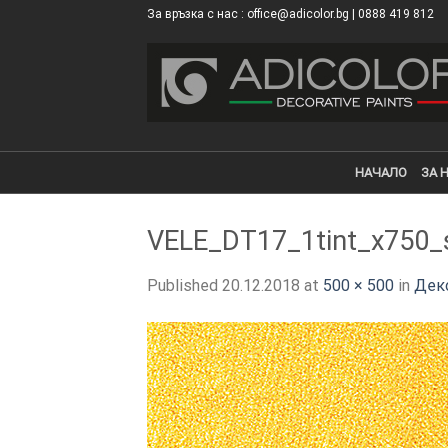
Skip
За връзка с нас : office@adicolor.bg | 0888 419 812
×
to
content
НАЧАЛО
ЗА 
VELE_DT17_1tint_x750_
Published
20.12.2018
at
500 × 500
in
Деко