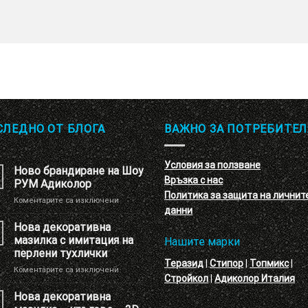
СЛЕДНО ОТ БЛОГА
ВАЖНО ЗА ПОТРЕБИТЕЛ
Условия за ползване
Ново брандиране на Шоу
Връзка с нас
РУМ Адиколор
Политика за защита на личнит
за
Коментарите са изключени
данни
Ново
брандиране
Нова декоративна
на
мазилка с имитация на
Нашите марки
Шоу
перлени тухлички
РУМ
Теразид
|
Стипор
|
Топмикс
|
за
Коментарите са изключени
Адиколор
Стройкол
|
Адиколор Италия
Нова
декоративна
Нова декоративна
мазилка