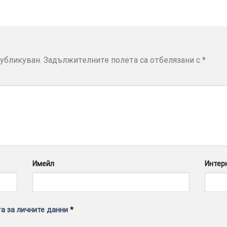
убликуван.
Задължителните полета са отбелязани с
*
Имейл
Интер
а за личните данни
*