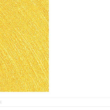
ИТКИ.
×
ТЕ ДА
t
.