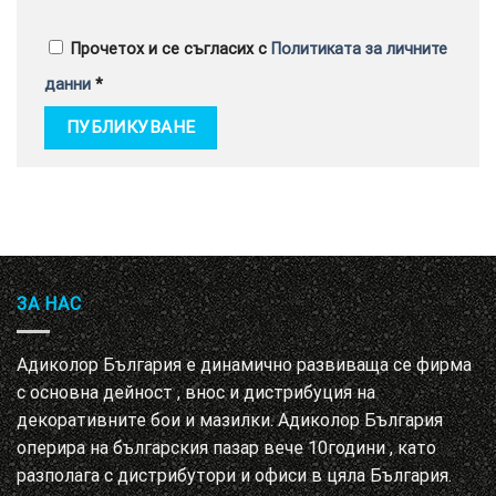
Прочетох и се съгласих с
Политиката за личните
данни
*
ЗА НАС
Адиколор България е динамично развиваща се фирма
с основна дейност , внос и дистрибуция на
декоративните бои и мазилки. Адиколор България
оперира на българския пазар вече 10години , като
разполага с дистрибутори и офиси в цяла България.