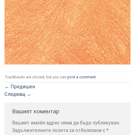
ТОЗИ
×
САЙТ
ИЗПОЛЗВА
БИСКВИТКИ.
Trackbacks are closed, but you can
post a comment
.
ПОВЕЧЕ
ИНФОРМАЦИЯ
←
Предишен
МОЖЕТЕ
Следващ
→
ДА
НАМЕРИТЕ
Вашият коментар
ТУК.
Вашият имейл адрес няма да бъде публикуван.
Задължителните полета са отбелязани с
*
УСЛУГИ
ОПЦИИ