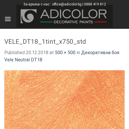
Skip
За връзка с нас : office@adicolor.bg | 0888 419 812
×
to
content
VELE_DT18_1tint_x750_std
Published
20.12.2018
at
500 × 500
in
Декоративна боя
Vele Neutral DT18