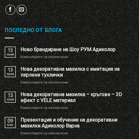
ПОСЛЕДНО ОТ БЛОГА
Ново брандиране на Шоу РУМ Адиколор
13
юни
за
Коментарите са изключени
Ново
брандиране
Нова декоративна мазилка с имитация на
13
на
юни
перлени тухлички
Шоу
за
Коментарите са изключени
РУМ
Нова
Адиколор
декоративна
Нова декоративна мазилка – кръгове – 3D
13
мазилка
юни
ефект с VELE материал
с
за
Коментарите са изключени
имитация
Нова
на
декоративна
Презентация и обучение на декоративни
перлени
09
мазилка
тухлички
ное.
мазилки Адиколор Варна
–
за
Коментарите са изключени
кръгове
Презентация