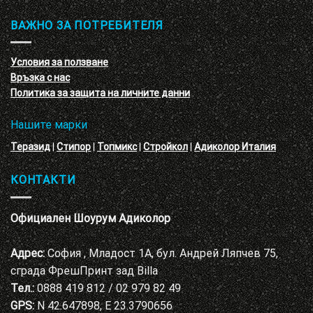
–
и
3D
обучение
ВАЖНО ЗА ПОТРЕБИТЕЛЯ
ефект
на
с
декоративни
VELE
мазилки
материал
Условия за ползване
Адиколор
Връзка с нас
Варна
Политика за защита на личните данни
Нашите марки
Теразид
|
Стипор
|
Топмикс
|
Стройкол
|
Адиколор Италия
КОНТАКТИ
Официален Шоурум Адиколор
Адрес:
София , Младост 1А, бул. Андрей Ляпчев 75,
сграда ФрешПринт зад Billa
Тел.:
0888 419 812 / 02 979 82 49
GPS:
N 42.647898, E 23.3790656