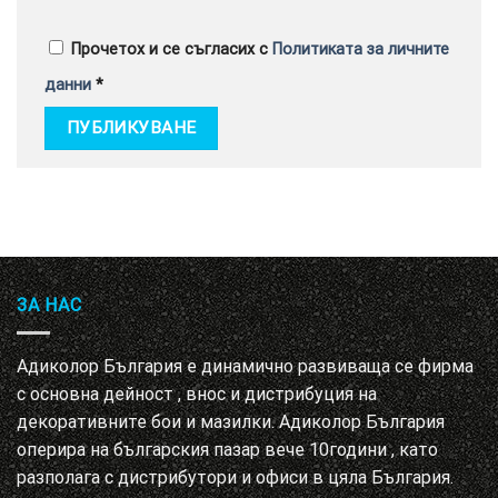
Прочетох и се съгласих с
Политиката за личните
данни
*
ЗА НАС
Адиколор България е динамично развиваща се фирма
с основна дейност , внос и дистрибуция на
декоративните бои и мазилки. Адиколор България
оперира на българския пазар вече 10години , като
разполага с дистрибутори и офиси в цяла България.