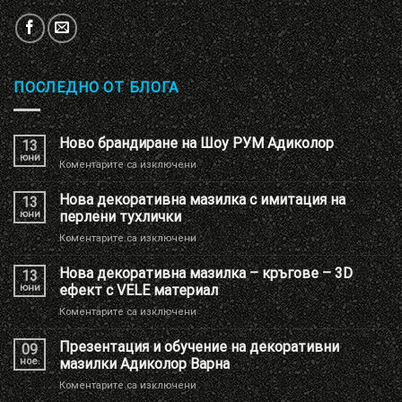
ПОСЛЕДНО ОТ БЛОГА
Ново брандиране на Шоу РУМ Адиколор
13
юни
за
Коментарите са изключени
Ново
брандиране
Нова декоративна мазилка с имитация на
13
на
юни
перлени тухлички
Шоу
за
Коментарите са изключени
РУМ
Нова
Адиколор
декоративна
Нова декоративна мазилка – кръгове – 3D
13
мазилка
юни
ефект с VELE материал
с
за
Коментарите са изключени
имитация
Нова
на
декоративна
Презентация и обучение на декоративни
перлени
09
мазилка
тухлички
ное.
мазилки Адиколор Варна
–
за
Коментарите са изключени
кръгове
Презентация