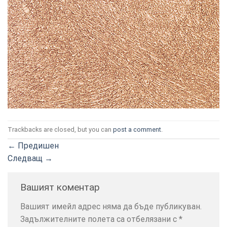
ТОЗИ
×
САЙТ
ИЗПОЛЗВА
БИСКВИТКИ.
Trackbacks are closed, but you can
post a comment
.
ПОВЕЧЕ
ИНФОРМАЦИЯ
←
Предишен
МОЖЕТЕ
Следващ
→
ДА
НАМЕРИТЕ
Вашият коментар
ТУК.
Вашият имейл адрес няма да бъде публикуван.
Задължителните полета са отбелязани с
*
УСЛУГИ
ОПЦИИ