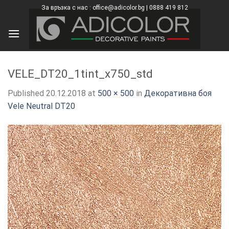
Skip
За връзка с нас : office@adicolor.bg | 0888 419 812
×
to
content
VELE_DT20_1tint_x750_std
Published
20.12.2018
at
500 × 500
in
Декоративна боя
Vele Neutral DT20