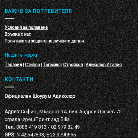
–
и
3D
обучение
ВАЖНО ЗА ПОТРЕБИТЕЛЯ
ефект
на
с
декоративни
VELE
мазилки
материал
Условия за ползване
Адиколор
Връзка с нас
Варна
Политика за защита на личните данни
Нашите марки
Теразид
|
Стипор
|
Топмикс
|
Стройкол
|
Адиколор Италия
КОНТАКТИ
Официален Шоурум Адиколор
Адрес:
София , Младост 1А, бул. Андрей Ляпчев 75,
сграда ФрешПринт зад Billa
Тел.:
0888 419 812 / 02 979 82 49
GPS:
N 42.647898, E 23.3790656