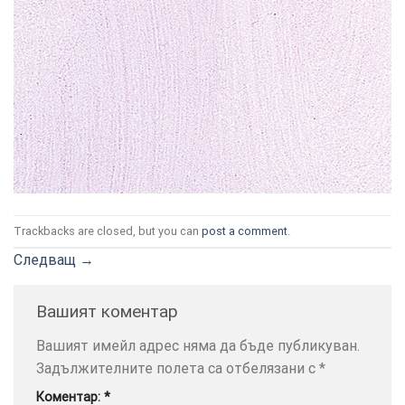
ТОЗИ
×
САЙТ
ИЗПОЛЗВА
БИСКВИТКИ.
Trackbacks are closed, but you can
post a comment
.
ПОВЕЧЕ
ИНФОРМАЦИЯ
Следващ
→
МОЖЕТЕ
ДА
Вашият коментар
НАМЕРИТЕ
ТУК.
Вашият имейл адрес няма да бъде публикуван.
Задължителните полета са отбелязани с
*
УСЛУГИ
ОПЦИИ
Коментар:
*