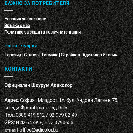
обучение
ВАЖНО ЗА ПОТРЕБИТЕЛЯ
ефект
на
с
декоративни
VELE
мазилки
материал
Условия за ползване
Адиколор
Връзка с нас
Варна
Политика за защита на личните данни
Нашите марки
Теразид
|
Стипор
|
Топмикс
|
Стройкол
|
Адиколор Италия
КОНТАКТИ
Официален Шоурум Адиколор
Адрес:
София , Младост 1А, бул. Андрей Ляпчев 75,
сграда ФрешПринт зад Billa
Тел.:
0888 419 812 / 02 979 82 49
GPS:
N 42.647898, E 23.3790656
e-mail:
office@adicolor.bg