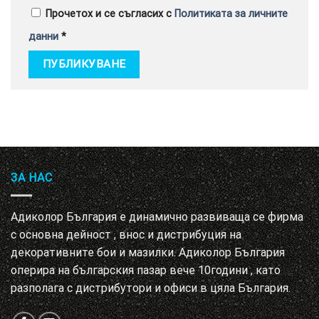
Прочетох и се съгласих с
Политиката за личните
данни
*
ЗА НАС
Адиколор България е динамично развиваща се фирма
с основна дейност , внос и дистрибуция на
декоративните бои и мазилки. Адиколор България
оперира на българския пазар вече 10години , като
разполага с дистрибутори и офиси в цяла България.