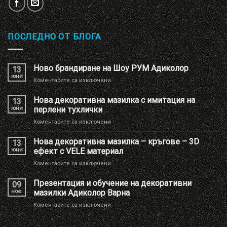
ПОСЛЕДНО ОТ БЛОГА
Ново брандиране на Шоу РУМ Адиколор
13
юни
за
Коментарите са изключени
Ново
брандиране
Нова декоративна мазилка с имитация на
13
на
юни
перлени тухлички
Шоу
за
Коментарите са изключени
РУМ
Нова
Адиколор
декоративна
Нова декоративна мазилка – кръгове – 3D
13
мазилка
юни
ефект с VELE материал
с
за
Коментарите са изключени
имитация
Нова
на
декоративна
Презентация и обучение на декоративни
перлени
09
мазилка
тухлички
ное.
мазилки Адиколор Варна
–
за
Коментарите са изключени
кръгове
Презентация
–
и
3D