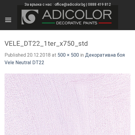
Skip
За връзка с нас : office@adicolor.bg | 0888 419 812
×
to
content
VELE_DT22_1ter_x750_std
Published
20.12.2018
at
500 × 500
in
Декоративна боя
Vele Neutral DT22