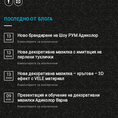
ПОСЛЕДНО ОТ БЛОГА
Ново брандиране на Шоу РУМ Адиколор
13
юни
за
Коментарите са изключени
Ново
брандиране
Нова декоративна мазилка с имитация на
13
на
юни
перлени тухлички
Шоу
за
Коментарите са изключени
РУМ
Нова
Адиколор
декоративна
Нова декоративна мазилка – кръгове – 3D
13
мазилка
юни
ефект с VELE материал
с
за
Коментарите са изключени
имитация
Нова
на
декоративна
Презентация и обучение на декоративни
перлени
09
мазилка
тухлички
ное.
мазилки Адиколор Варна
–
за
Коментарите са изключени
кръгове
Презентация
–
и
3D