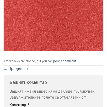
ТОЗИ
×
САЙТ
ИЗПОЛЗВА
БИСКВИТКИ.
Trackbacks are closed, but you can
post a comment
.
ПОВЕЧЕ
ИНФОРМАЦИЯ
←
Предишен
МОЖЕТЕ
ДА
Вашият коментар
НАМЕРИТЕ
ТУК.
Вашият имейл адрес няма да бъде публикуван.
Задължителните полета са отбелязани с
*
УСЛУГИ
ОПЦИИ
Коментар:
*