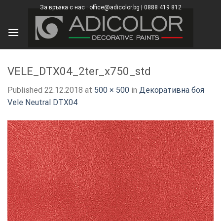
Skip
За връзка с нас : office@adicolor.bg | 0888 419 812
×
to
content
VELE_DTX04_2ter_x750_std
Published
22.12.2018
at
500 × 500
in
Декоративна боя
Vele Neutral DTX04