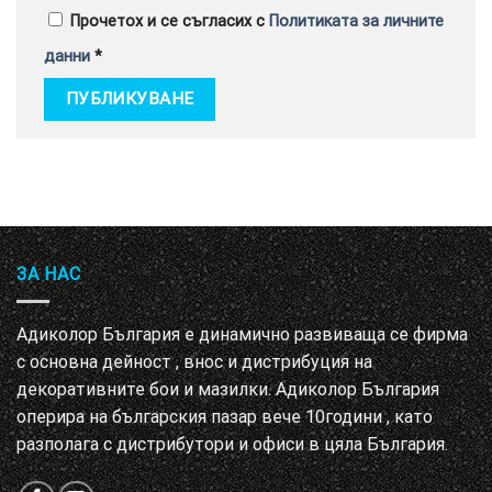
Прочетох и се съгласих с
Политиката за личните
данни
*
ЗА НАС
Адиколор България е динамично развиваща се фирма
с основна дейност , внос и дистрибуция на
декоративните бои и мазилки. Адиколор България
оперира на българския пазар вече 10години , като
разполага с дистрибутори и офиси в цяла България.