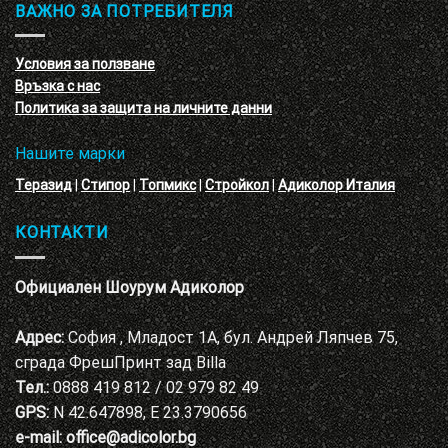
обучение
ВАЖНО ЗА ПОТРЕБИТЕЛЯ
ефект
на
с
декоративни
VELE
мазилки
материал
Условия за ползване
Адиколор
Връзка с нас
Варна
Политика за защита на личните данни
Нашите марки
Теразид
|
Стипор
|
Топмикс
|
Стройкол
|
Адиколор Италия
КОНТАКТИ
Официален Шоурум Адиколор
Адрес:
София , Младост 1А, бул. Андрей Ляпчев 75,
сграда ФрешПринт зад Billa
Тел.:
0888 419 812 / 02 979 82 49
GPS:
N 42.647898, E 23.3790656
e-mail:
office@adicolor.bg