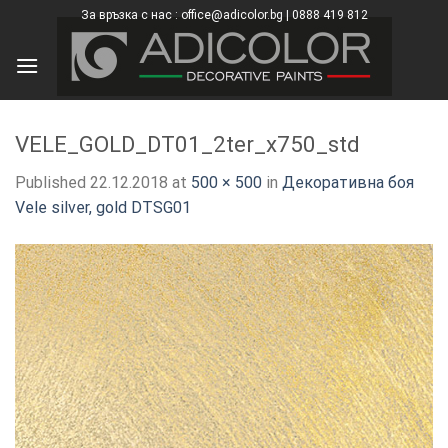
Skip
За връзка с нас : office@adicolor.bg | 0888 419 812
×
to
content
VELE_GOLD_DT01_2ter_x750_std
Published
22.12.2018
at
500 × 500
in
Декоративна боя
Vele silver, gold DTSG01