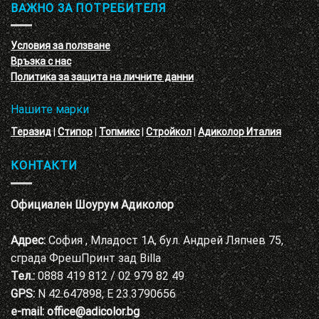
обучение
ВАЖНО ЗА ПОТРЕБИТЕЛЯ
ефект
на
с
декоративни
VELE
мазилки
материал
Условия за ползване
Адиколор
Връзка с нас
Варна
Политика за защита на личните данни
Нашите марки
Теразид
|
Стипор
|
Топмикс
|
Стройкол
|
Адиколор Италия
КОНТАКТИ
Официален Шоурум Адиколор
Адрес:
София , Младост 1А, бул. Андрей Ляпчев 75,
сграда ФрешПринт зад Billa
Тел.:
0888 419 812 / 02 979 82 49
GPS:
N 42.647898, E 23.3790656
e-mail:
office@adicolor.bg