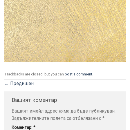
ТОЗИ
×
САЙТ
ИЗПОЛЗВА
БИСКВИТКИ.
Trackbacks are closed, but you can
post a comment
.
ПОВЕЧЕ
ИНФОРМАЦИЯ
←
Предишен
МОЖЕТЕ
ДА
Вашият коментар
НАМЕРИТЕ
ТУК.
Вашият имейл адрес няма да бъде публикуван.
Задължителните полета са отбелязани с
*
УСЛУГИ
ОПЦИИ
Коментар:
*