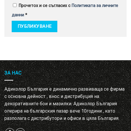
Прочетох и се съгласих с
Политиката за личните
данни
*
ЗА НАС
Адиколор България е динамично развиваща се фирма
с основна дейност , внос и дистрибуция на
декоративните бои и мазилки. Адиколор България
оперира на българския пазар вече 10години , като
разполага с дистрибутори и офиси в цяла България.