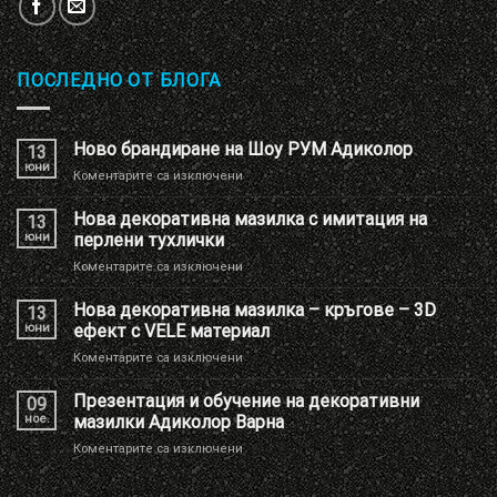
ПОСЛЕДНО ОТ БЛОГА
Ново брандиране на Шоу РУМ Адиколор
13
юни
за
Коментарите са изключени
Ново
брандиране
Нова декоративна мазилка с имитация на
13
на
юни
перлени тухлички
Шоу
за
Коментарите са изключени
РУМ
Нова
Адиколор
декоративна
Нова декоративна мазилка – кръгове – 3D
13
мазилка
юни
ефект с VELE материал
с
за
Коментарите са изключени
имитация
Нова
на
декоративна
Презентация и обучение на декоративни
перлени
09
мазилка
тухлички
ное.
мазилки Адиколор Варна
–
за
Коментарите са изключени
кръгове
Презентация
–
и
3D