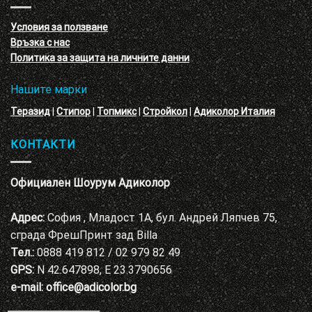
с
декоративни
VELE
мазилки
материал
Условия за ползване
Адиколор
Връзка с нас
Варна
Политика за защита на личните данни
Нашите марки
Теразид
|
Стипор
|
Топмикс
|
Стройкол
|
Адиколор Италия
КОНТАКТИ
Официален Шоурум Адиколор
Адрес:
София , Младост 1А, бул. Андрей Ляпчев 75,
сграда ФрешПринт зад Billa
Тел.:
0888 419 812 / 02 979 82 49
GPS:
N 42.647898, E 23.3790656
e-mail:
office@adicolor.bg