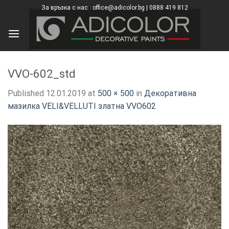
Skip
За връзка с нас : office@adicolor.bg | 0888 419 812
×
to
content
VVO-602_std
Published
12.01.2019
at
500 × 500
in
Декоративна
мазилка VELI&VELLUTI златна VVO602