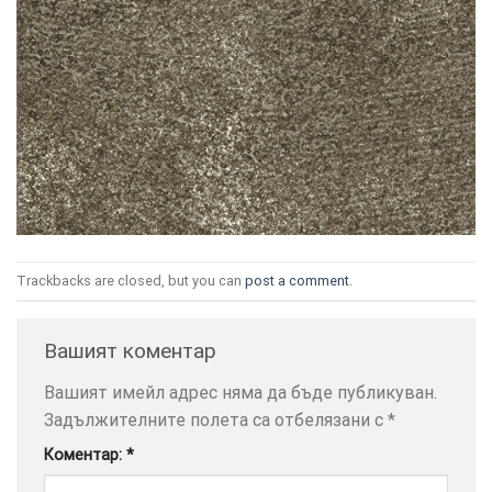
ТОЗИ
×
САЙТ
ИЗПОЛЗВА
БИСКВИТКИ.
ПОВЕЧЕ
Trackbacks are closed, but you can
post a comment
.
ИНФОРМАЦИЯ
МОЖЕТЕ
Вашият коментар
ДА
НАМЕРИТЕ
Вашият имейл адрес няма да бъде публикуван.
ТУК.
Задължителните полета са отбелязани с
*
Коментар:
*
УСЛУГИ
ОПЦИИ