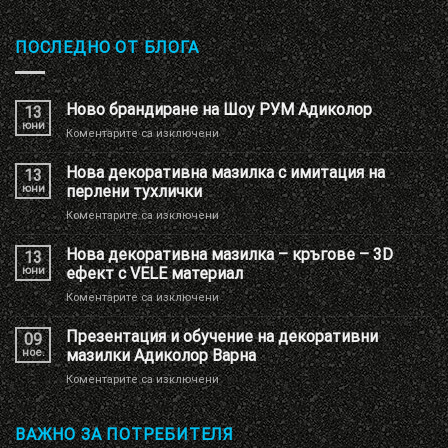
ПОСЛЕДНО ОТ БЛОГА
Ново брандиране на Шоу РУМ Адиколор
13
юни
за
Коментарите са изключени
Ново
брандиране
Нова декоративна мазилка с имитация на
13
на
юни
перлени тухлички
Шоу
за
Коментарите са изключени
РУМ
Нова
Адиколор
декоративна
Нова декоративна мазилка – кръгове – 3D
13
мазилка
юни
ефект с VELE материал
с
за
Коментарите са изключени
имитация
Нова
на
декоративна
Презентация и обучение на декоративни
перлени
09
мазилка
тухлички
ное.
мазилки Адиколор Варна
–
за
Коментарите са изключени
кръгове
Презентация
–
и
3D
обучение
ВАЖНО ЗА ПОТРЕБИТЕЛЯ
ефект
на