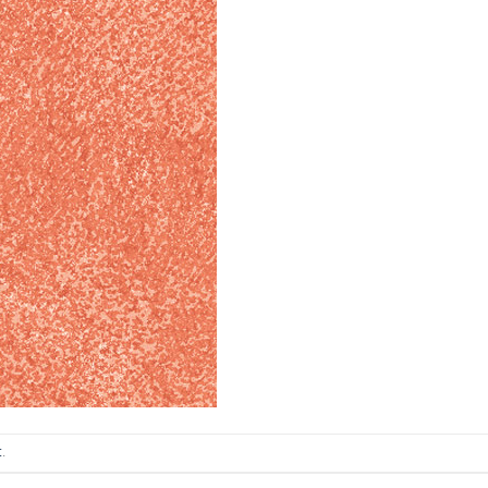
ИТКИ.
×
ТЕ ДА
t
.