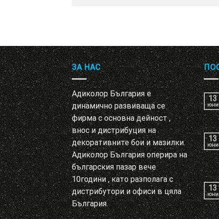
ЗА НАС
ПО
Адиколор България е
13
динамично развиваща се
юни
фирма с основна дейност ,
внос и дистрибуция на
13
декоративните бои и мазилки.
юни
Адиколор България оперира на
българския пазар вече
10години , като разполага с
13
дистрибутори и офиси в цяла
юни
България.