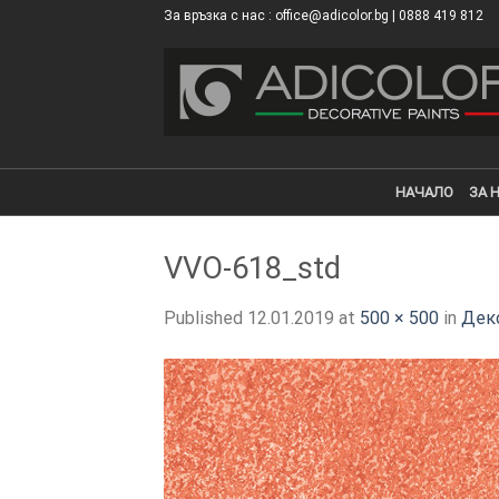
Skip
За връзка с нас : office@adicolor.bg | 0888 419 812
×
to
content
НАЧАЛО
ЗА 
VVO-618_std
Published
12.01.2019
at
500 × 500
in
Дек