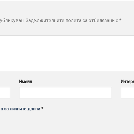
убликуван.
Задължителните полета са отбелязани с
*
Имейл
Интер
а за личните данни
*