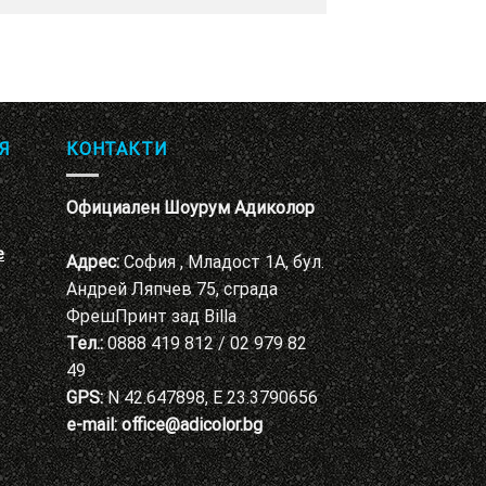
Я
КОНТАКТИ
Официален Шоурум Адиколор
е
Адрес:
София , Младост 1А, бул.
Андрей Ляпчев 75, сграда
ФрешПринт зад Billa
Тел.:
0888 419 812 / 02 979 82
49
GPS:
N 42.647898, E 23.3790656
e-mail:
office@adicolor.bg