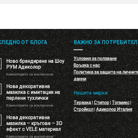
СЛЕДНО ОТ БЛОГА
ВАЖНО ЗА ПОТРЕБИТЕЛ
Условия за ползване
Ново брандиране на Шоу
Връзка с нас
РУМ Адиколор
Политика за защита на личнит
за
Коментарите са изключени
данни
Ново
брандиране
Нова декоративна
на
мазилка с имитация на
Нашите марки
Шоу
перлени тухлички
РУМ
Теразид
|
Стипор
|
Топмикс
|
за
Коментарите са изключени
Адиколор
Стройкол
|
Адиколор Италия
Нова
декоративна
Нова декоративна
мазилка
мазилка – кръгове – 3D
с
ефект с VELE материал
имитация
за
Коментарите са изключени
на