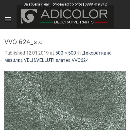
Skip
За връзка с нас : office@adicolor.bg | 0888 419 812
×
to
content
VVO-624_std
Published
12.01.2019
at
500 × 500
in
Декоративна
мазилка VELI&VELLUTI златна VVO624