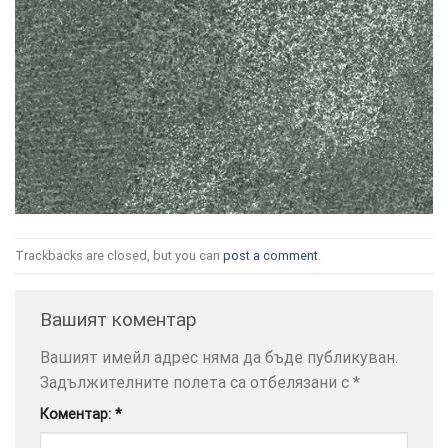
ТОЗИ
×
САЙТ
ИЗПОЛЗВА
БИСКВИТКИ.
ПОВЕЧЕ
Trackbacks are closed, but you can
post a comment
.
ИНФОРМАЦИЯ
МОЖЕТЕ
Вашият коментар
ДА
НАМЕРИТЕ
Вашият имейл адрес няма да бъде публикуван.
ТУК.
Задължителните полета са отбелязани с
*
Коментар:
*
УСЛУГИ
ОПЦИИ