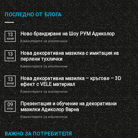
ПОСЛЕДНО ОТ БЛОГА
Ново брандиране на Шоу РУМ Адиколор
13
юни
за
Коментарите са изключени
Ново
брандиране
Нова декоративна мазилка с имитация на
13
на
юни
перлени тухлички
Шоу
за
Коментарите са изключени
РУМ
Нова
Адиколор
декоративна
Нова декоративна мазилка – кръгове – 3D
13
мазилка
юни
ефект с VELE материал
с
за
Коментарите са изключени
имитация
Нова
на
декоративна
Презентация и обучение на декоративни
перлени
09
мазилка
тухлички
ное.
мазилки Адиколор Варна
–
за
Коментарите са изключени
кръгове
Презентация
–
и
3D
обучение
ВАЖНО ЗА ПОТРЕБИТЕЛЯ
ефект
на