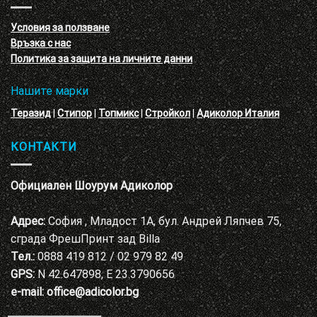
с
декоративни
VELE
мазилки
материал
Условия за ползване
Адиколор
Връзка с нас
Варна
Политика за защита на личните данни
Нашите марки
Теразид
|
Стипор
|
Топмикс
|
Стройкол
|
Адиколор Италия
КОНТАКТИ
Официален Шоурум Адиколор
Адрес:
София , Младост 1А, бул. Андрей Ляпчев 75,
сграда ФрешПринт зад Billa
Тел.:
0888 419 812 / 02 979 82 49
GPS:
N 42.647898, E 23.3790656
e-mail:
office@adicolor.bg