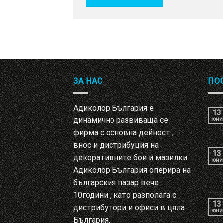
ЗА НАС
ПО
Адиколор България е
13
динамично развиваща се
юни
фирма с основна дейност ,
внос и дистрибуция на
13
декоративните бои и мазилки.
юни
Адиколор България оперира на
българския пазар вече
10години , като разполага с
13
дистрибутори и офиси в цяла
юни
България.