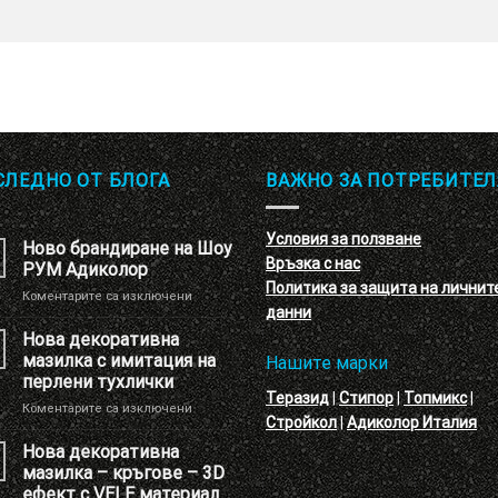
СЛЕДНО ОТ БЛОГА
ВАЖНО ЗА ПОТРЕБИТЕЛ
Условия за ползване
Ново брандиране на Шоу
Връзка с нас
РУМ Адиколор
Политика за защита на личнит
за
Коментарите са изключени
данни
Ново
брандиране
Нова декоративна
на
мазилка с имитация на
Нашите марки
Шоу
перлени тухлички
РУМ
Теразид
|
Стипор
|
Топмикс
|
за
Коментарите са изключени
Адиколор
Стройкол
|
Адиколор Италия
Нова
декоративна
Нова декоративна
мазилка
мазилка – кръгове – 3D
с
ефект с VELE материал