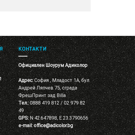
Я
КОНТАКТИ
Официален Шоурум Адиколор
е
Адрес:
София , Младост 1А, бул.
Андрей Ляпчев 75, сграда
ФрешПринт зад Billa
Тел.:
0888 419 812 / 02 979 82
49
GPS:
N 42.647898, E 23.3790656
e-mail:
office@adicolor.bg