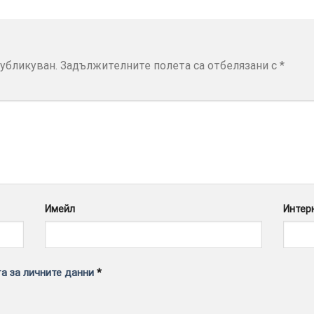
убликуван.
Задължителните полета са отбелязани с
*
Имейл
Интер
а за личните данни
*