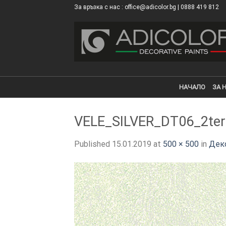
Skip
За връзка с нас : office@adicolor.bg | 0888 419 812
×
to
content
НАЧАЛО
ЗА 
VELE_SILVER_DT06_2ter
Published
15.01.2019
at
500 × 500
in
Деко