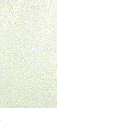
ИТКИ.
×
ТЕ ДА
t
.