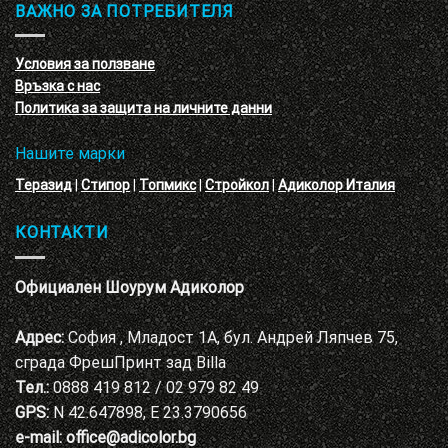
обучение
ВАЖНО ЗА ПОТРЕБИТЕЛЯ
ефект
на
с
декоративни
VELE
мазилки
материал
Условия за ползване
Адиколор
Връзка с нас
Варна
Политика за защита на личните данни
Нашите марки
Теразид
|
Стипор
|
Топмикс
|
Стройкол
|
Адиколор Италия
КОНТАКТИ
Официален Шоурум Адиколор
Адрес:
София , Младост 1А, бул. Андрей Ляпчев 75,
сграда ФрешПринт зад Billa
Тел.:
0888 419 812 / 02 979 82 49
GPS:
N 42.647898, E 23.3790656
e-mail:
office@adicolor.bg