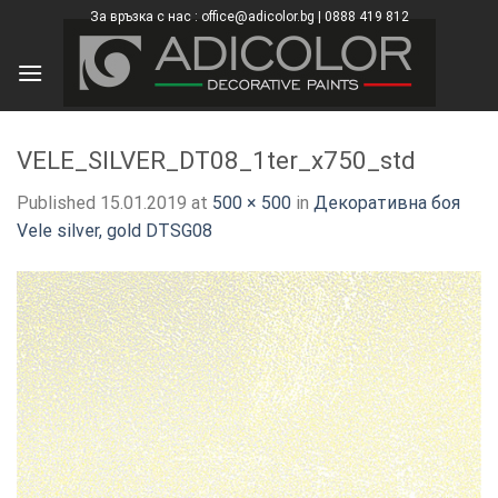
Skip
За връзка с нас : office@adicolor.bg | 0888 419 812
×
to
content
VELE_SILVER_DT08_1ter_x750_std
Published
15.01.2019
at
500 × 500
in
Декоративна боя
Vele silver, gold DTSG08