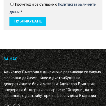
Прочетох и се съгласих с
Политиката за личните
данни
*
ЗА НАС
Адиколор България е динамично развиваща се фирма
с основна дейност , внос и дистрибуция на
декоративните бои и мазилки. Адиколор България
оперира на българския пазар вече 10години , като
разполага с дистрибутори и офиси в цяла България.