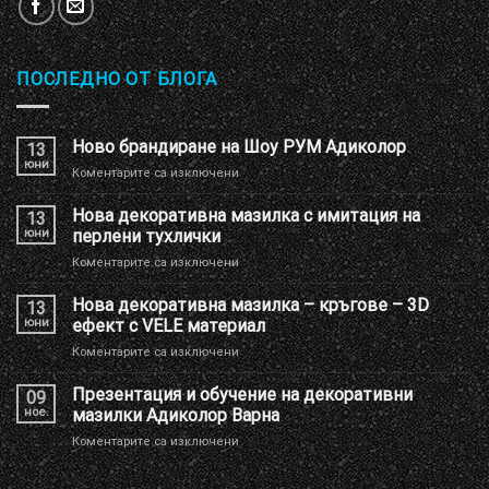
ПОСЛЕДНО ОТ БЛОГА
Ново брандиране на Шоу РУМ Адиколор
13
юни
за
Коментарите са изключени
Ново
брандиране
Нова декоративна мазилка с имитация на
13
на
юни
перлени тухлички
Шоу
за
Коментарите са изключени
РУМ
Нова
Адиколор
декоративна
Нова декоративна мазилка – кръгове – 3D
13
мазилка
юни
ефект с VELE материал
с
за
Коментарите са изключени
имитация
Нова
на
декоративна
Презентация и обучение на декоративни
перлени
09
мазилка
тухлички
ное.
мазилки Адиколор Варна
–
за
Коментарите са изключени
кръгове
Презентация
–
и
3D