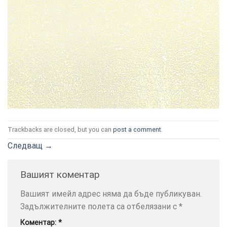
ТОЗИ
×
САЙТ
ИЗПОЛЗВА
БИСКВИТКИ.
Trackbacks are closed, but you can
post a comment
.
ПОВЕЧЕ
ИНФОРМАЦИЯ
Следващ
→
МОЖЕТЕ
ДА
Вашият коментар
НАМЕРИТЕ
ТУК.
Вашият имейл адрес няма да бъде публикуван.
Задължителните полета са отбелязани с
*
УСЛУГИ
ОПЦИИ
Коментар:
*